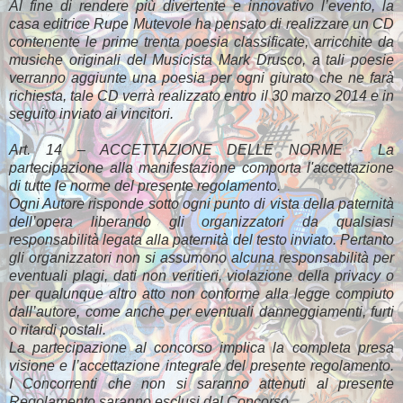
Al fine di rendere più divertente e innovativo l’evento, la
casa editrice Rupe Mutevole ha pensato di realizzare un CD
contenente le prime trenta poesia classificate, arricchite da
musiche originali del Musicista Mark Drusco, a tali poesie
verranno aggiunte una poesia per ogni giurato che ne farà
richiesta, tale CD verrà realizzato entro il 30 marzo 2014 e in
seguito inviato ai vincitori.
Art. 14 – ACCETTAZIONE DELLE NORME - La
partecipazione alla manifestazione comporta l'accettazione
di tutte le norme del presente regolamento.
Ogni Autore risponde sotto ogni punto di vista della paternità
dell’opera liberando gli organizzatori da qualsiasi
responsabilità legata alla paternità del testo inviato. Pertanto
gli organizzatori non si assumono alcuna responsabilità per
eventuali plagi, dati non veritieri, violazione della privacy o
per qualunque altro atto non conforme alla legge compiuto
dall’autore, come anche per eventuali danneggiamenti, furti
o ritardi postali.
La partecipazione al concorso implica la completa presa
visione e l’accettazione integrale del presente regolamento.
I Concorrenti che non si saranno attenuti al presente
Regolamento saranno esclusi dal Concorso.