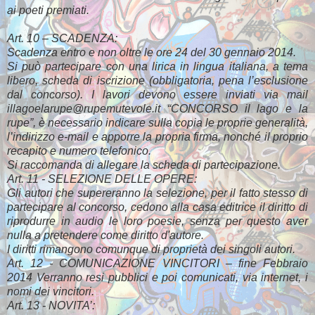
ai poeti premiati.
Art. 10 – SCADENZA:
Scadenza entro e non oltre le ore 24 del 30 gennaio 2014.
Si può partecipare con una lirica in lingua italiana, a tema
libero, scheda di iscrizione (obbligatoria, pena l’esclusione
dal concorso). I lavori devono essere inviati via mail
illagoelarupe@rupemutevole.it “CONCORSO il lago e la
rupe”, è necessario indicare sulla copia le proprie generalità,
l’indirizzo e-mail e apporre la propria firma, nonché il proprio
recapito e numero telefonico.
Si raccomanda di allegare la scheda di partecipazione.
Art. 11 - SELEZIONE DELLE OPERE:
Gli autori che supereranno la selezione, per il fatto stesso di
partecipare al concorso, cedono alla casa editrice il diritto di
riprodurre in audio le loro poesie, senza per questo aver
nulla a pretendere come diritto d'autore.
I diritti rimangono comunque di proprietà dei singoli autori.
Art. 12 - COMUNICAZIONE VINCITORI – fine Febbraio
2014 Verranno resi pubblici e poi comunicati, via internet, i
nomi dei vincitori.
Art. 13 - NOVITA’: