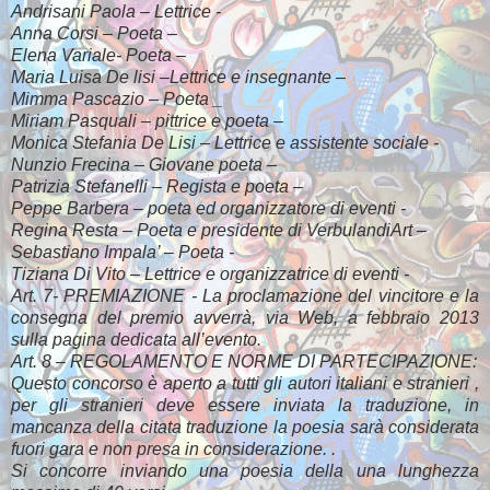
Andrisani Paola – Lettrice -
Anna Corsi – Poeta –
Elena Variale- Poeta –
Maria Luisa De lisi –Lettrice e insegnante –
Mimma Pascazio – Poeta _
Miriam Pasquali – pittrice e poeta –
Monica Stefania De Lisi – Lettrice e assistente sociale -
Nunzio Frecina – Giovane poeta –
Patrizia Stefanelli – Regista e poeta –
Peppe Barbera – poeta ed organizzatore di eventi -
Regina Resta – Poeta e presidente di VerbulandiArt –
Sebastiano Impala’ – Poeta -
Tiziana Di Vito – Lettrice e organizzatrice di eventi -
Art. 7- PREMIAZIONE - La proclamazione del vincitore e la
consegna del premio avverrà, via Web, a febbraio 2013
sulla pagina dedicata all’evento.
Art. 8 – REGOLAMENTO E NORME DI PARTECIPAZIONE:
Questo concorso è aperto a tutti gli autori italiani e stranieri ,
per gli stranieri deve essere inviata la traduzione, in
mancanza della citata traduzione la poesia sarà considerata
fuori gara e non presa in considerazione. .
Si concorre inviando una poesia della una lunghezza