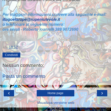
Per maggiori informazioni scrivere alla seguente e-mail:
illagoelarupe@rupemutevole.it
o telefonare al seguente numero:
ore serali - Roberto Ioannilli 389 9072690
alle
18:52
Condividi
Nessun commento:
Posta un commento
‹
›
Home page
Visualizza versione web