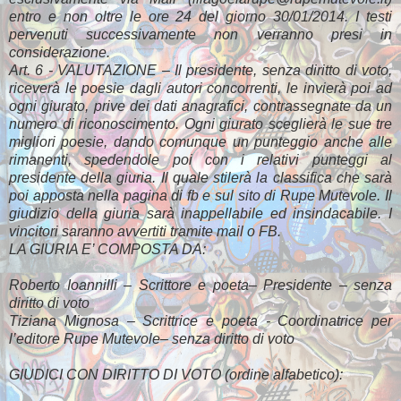
entro e non oltre le ore 24 del giorno 30/01/2014. I testi
pervenuti successivamente non verranno presi in
considerazione.
Art. 6 - VALUTAZIONE – Il presidente, senza diritto di voto,
riceverà le poesie dagli autori concorrenti, le invierà poi ad
ogni giurato, prive dei dati anagrafici, contrassegnate da un
numero di riconoscimento. Ogni giurato sceglierà le sue tre
migliori poesie, dando comunque un punteggio anche alle
rimanenti, spedendole poi con i relativi punteggi al
presidente della giuria. Il quale stilerà la classifica che sarà
poi apposta nella pagina di fb e sul sito di Rupe Mutevole. Il
giudizio della giuria sarà inappellabile ed insindacabile. I
vincitori saranno avvertiti tramite mail o FB.
LA GIURIA E’ COMPOSTA DA:
Roberto Ioannilli – Scrittore e poeta– Presidente – senza
diritto di voto
Tiziana Mignosa – Scrittrice e poeta - Coordinatrice per
l’editore Rupe Mutevole– senza diritto di voto
GIUDICI CON DIRITTO DI VOTO (ordine alfabetico):