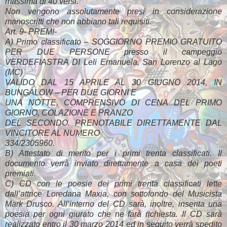
massima di 40 versi.
Non vengono assolutamente presi in considerazione
manoscritti che non abbiano tali requisiti.
Art. 9- PREMI-
A) Primo classificato – SOGGIORNO PREMIO GRATUITO
PER DUE PERSONE presso il campeggio
VERDEFIASTRA DI Leli Emanuela, San Lorenzo al Lago
(MC)
VALIDO DAL 15 APRILE AL 30 GIUGNO 2014, IN
BUNGALOW – PER DUE GIORNI E
UNA NOTTE, COMPRENSIVO DI CENA DEL PRIMO
GIORNO, COLAZIONE E PRANZO
DEL SECONDO. PRENOTABILE DIRETTAMENTE DAL
VINCITORE AL NUMERO
334/2305960.
B) Attestato di merito per i primi trenta classificati. Il
documento verrà inviato direttamente a casa dei poeti
premiati.
C) CD con le poesie dei primi trenta classificati lette
dall’attrice Loredana Maxia, con sottofondo del Musicista
Mark Drusco. All’interno del CD sarà, inoltre, inserita una
poesia per ogni giurato che ne farà richiesta. Il CD sarà
realizzato entro il 30 marzo 2014 ed in seguito verrà spedito