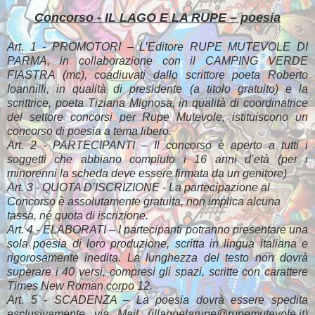
Concorso - IL LAGO E LA RUPE – poesia
Art. 1 - PROMOTORI – L’Editore RUPE MUTEVOLE DI
PARMA, in collaborazione con il CAMPING VERDE
FIASTRA (mc), coadiuvati dallo scrittore poeta Roberto
Ioannilli, in qualità di presidente (a titolo gratuito) e la
scrittrice, poeta Tiziana Mignosa, in qualità di coordinatrice
del settore concorsi per Rupe Mutevole, istituiscono un
concorso di poesia a tema libero.
Art. 2 - PARTECIPANTI – Il concorso è aperto a tutti i
soggetti che abbiano compiuto i 16 anni d’età (per i
minorenni la scheda deve essere firmata da un genitore)
Art. 3 - QUOTA D’ISCRIZIONE - La partecipazione al
Concorso è assolutamente gratuita, non implica alcuna
tassa, né quota di iscrizione.
Art. 4 - ELABORATI – I partecipanti potranno presentare una
sola poesia di loro produzione, scritta in lingua italiana e
rigorosamente inedita. La lunghezza del testo non dovrà
superare i 40 versi, compresi gli spazi, scritte con carattere
Times New Roman corpo 12.
Art. 5 - SCADENZA – La poesia dovrà essere spedita
esclusivamente via Mail (illagoelarupe@rupemutevole.it)