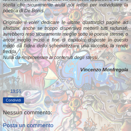
scelta che sicuramente aiuta noi lettori per individuare la
poetica di De Bonis.
Originale il voler dedicare le ultime quattordici pagine ad
aforismi, anche se troppo dispersivo metterli tutti radunati,
avrebbero reso sicuramente meglio sotto le poesie stesse, o
ancor meglio inizio e fine di capitolo; disposte in questo
modo dà l'idea dello schematizzare una raccolta, la rende
fredda.
Nulla da rimproverare ai contenuti degli stessi.
V
M
incenzo
onfregola
alle
19:56
Condividi
Nessun commento:
Posta un commento