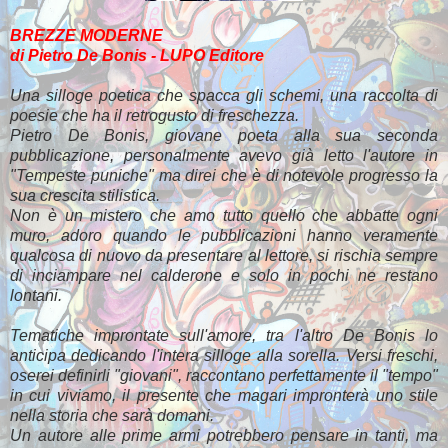
BREZZE MODERNE
di Pietro De Bonis -
LUPO Editore
Una silloge poetica che spacca gli schemi, una raccolta di
poesie che ha il retrogusto di freschezza.
Pietro De Bonis, giovane poeta alla sua seconda
pubblicazione, personalmente avevo già letto l'autore in
"Tempeste puniche" ma direi che è di notevole progresso la
sua crescita stilistica.
Non è un mistero che amo tutto quello che abbatte ogni
muro, adoro quando le pubblicazioni hanno veramente
qualcosa di nuovo da presentare al lettore, si rischia sempre
di inciampare nel calderone e solo in pochi ne restano
lontani.
Tematiche improntate sull'amore, tra l'altro De Bonis lo
anticipa dedicando l'intera silloge alla sorella. Versi freschi,
oserei definirli "giovani", raccontano perfettamente il "tempo"
in cui viviamo, il presente che magari impronterà uno stile
nella storia che sarà domani.
Un autore alle prime armi potrebbero pensare in tanti, ma