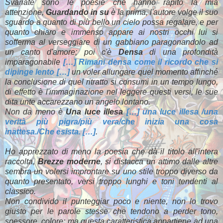
Svariate sono le poesie che hanno rapito la mia
attenzione,
Guardando in su
è la prima, l'autore volge il suo
sguardo a quanto di più bello un cielo possa regalare, e per
quanto chiaro e immenso appare ai nostri occhi lui si
sofferma al verseggiare di un gabbiano paragonandolo ad
un canto d'amore; poi c'è
Densa
di una profondità
imparagonabile
[…] Rimani densa come il ricordo che si
dipinge lento […]
un voler allungare quel momento affinché
la conclusione di quel ritratto si consumi in un tempo lungo,
di effetto è l'immaginazione nel leggere questi versi, le sue
dita unte accarezzano un angelo lontano.
Non da meno è
Una luce illesa
[…] una luce illesa /una
verità più pigra/più vera/che inizia una cosa
inattesa./Che esista. […]
.
Ho apprezzato di meno la poesia che dà il titolo all'intera
raccolta,
Brezze moderne
, si distacca un attimo dalle altre
sembra un volersi improntare su uno stile troppo diverso da
quanto presentato, versi troppo lunghi e toni tendenti al
classico.
Non condivido il punteggiar poco e niente, non lo trovo
giusto per le parole stesse che tendono a perder tono,
spessore, colore; ma questa caratteristica appartiene ad una