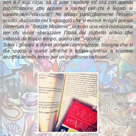
non è il suo caso, sà di aver carattere ed osa con questa
pubblicazione che appare a rischio per chi è legato ai
canoni del "classico"; ho amato particolarmente l'essere
sciolto, disinvolto nel linguaggio che si evince in ogni poesia
contenuta in "Brezze Moderne", la trovo una vera rivoluzione
per chi vuole sbarazzare l'Italia dal loghetto antico che
indossa da troppo tempo, quello del "Vecchia".
Sono i giovani a dover portare l'innovazione, bisogna che si
dia spazio a questi affinché il tempo continui a scorrere
anziché tenerlo fermo per un bigottismo radicato.