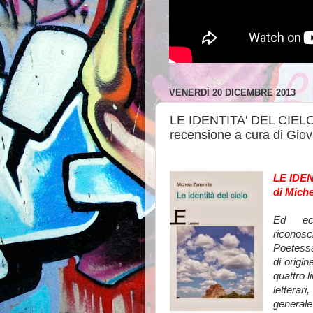
VENERDÌ 20 DICEMBRE 2013
LE IDENTITA' DEL CIELO d
recensione a cura di Giov
LE IDEN
di Miche
Ed ecc
riconos
Poetessa
di origi
quattro 
letterar
general