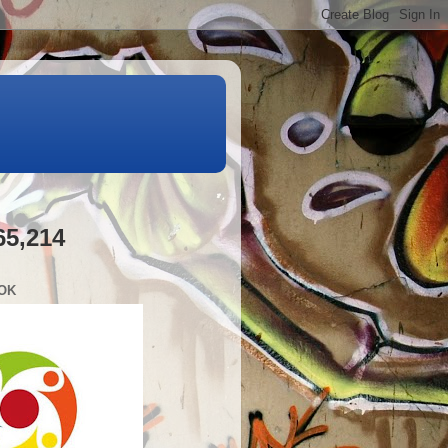
65,214
OK