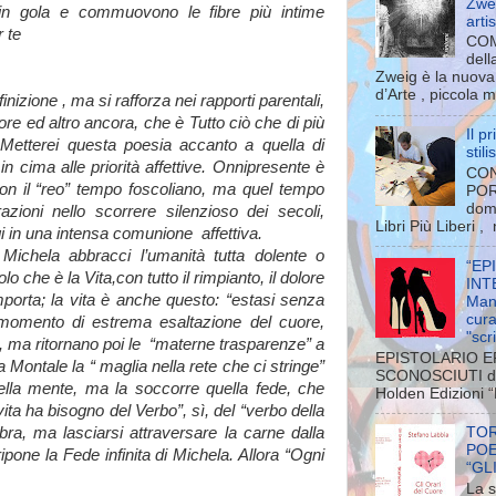
Zwei
 in gola e commuovono le fibre più intime
arti
 te
COM
dell
Zweig è la nuova 
d’Arte , piccola m
nizione , ma si rafforza nei rapporti parentali,
ore ed altro ancora, che è Tutto ciò che di più
Il p
Metterei questa poesia accanto a quella di
stil
n cima alle priorità affettive. Onnipresente è
CON
on il “reo” tempo foscoliano, ma quel tempo
POR
dom
zioni nello scorrere silenzioso dei secoli,
Libri Più Liberi ,
ggi in una intensa comunione affettiva.
ichela abbracci l’umanità tutta dolente o
“EP
o che è la Vita,con tutto il rimpianto, il dolore
INT
porta; la vita è anche questo: “estasi senza
Man
cura
n momento di estrema esaltazione del cuore,
"scri
e, ma ritornano poi le “materne trasparenze” a
EPISTOLARIO E
la Montale la “ maglia nella rete che ci stringe”
SCONOSCIUTI di 
lla mente, ma la soccorre quella fede, che
Holden Edizioni “E
ita ha bisogno del Verbo”, sì, del “verbo della
ra, ma lasciarsi attraversare la carne dalla
TOR
POE
ripone la Fede infinita di Michela. Allora “Ogni
“GL
La s