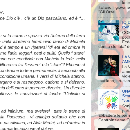
lanc
italiano il giova
“Gli Orari ...
e”.
one Dio c’è , c’è un Dio pascaliano, ed è “…
IO 
rom
COM
e si fa carne e spazza via l’inferno della terra
poch
a unita all’eterno femminino fanno di Michela
Fede
donna clonata" d
ed il tempo è un ripetersi “di età ed ombre in
e l’aria, leggeri, netti e puliti. Quello “ stare”
LA 
tiano che condivide con Michela la fede, nella
AMMA
fferenza tra l’essere” e lo “stare”? Ebbene sì
La 
condizione forte e permanente, il secondo alla
amm
a condizione umana. I versi di Michela stanno,
viol
mutilano, brucian
rgano e si restringono, cadono e si rialzano,
ia dell’uomo in perenne divenire. Un divenire
UNA
orza, le convinzioni di fondo: “L’infinito si
Scam
"ver
Sono
part
 ad infinitum, ma svelerei tutte le trame di
abbattere le barr
lla Poetessa , vi anticipo soltanto che non
CentroInsieme On
pasoliniano, ad Alda Merini, ad un’amica in
compartecipazione al dolore.