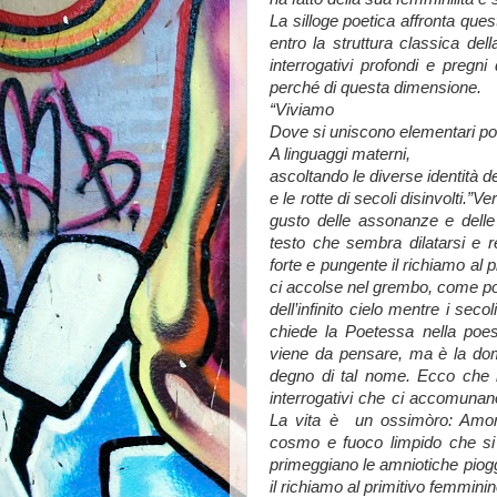
La silloge poetica affronta ques
entro la struttura classica del
interrogativi profondi e pregni
perché di questa dimensione.
“Viviamo
Dove si uniscono elementari po
A linguaggi materni,
ascoltando le diverse identità de
e le rotte di secoli disinvolti.”
gusto delle assonanze e delle 
testo che sembra dilatarsi e r
forte e pungente il richiamo al 
ci accolse nel grembo, come pol
dell’infinito cielo mentre i seco
chiede la Poetessa nella poesi
viene da pensare, ma è la d
degno di tal nome. Ecco che l
interrogativi che ci accomunano
La vita è un ossimòro: Amore
cosmo e fuoco limpido che si 
primeggiano le amniotiche piogg
il richiamo al primitivo femmini