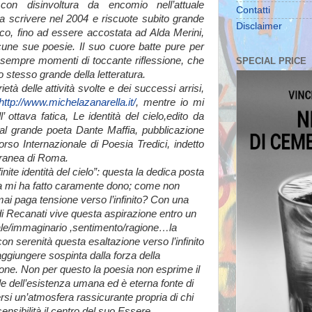
on disinvoltura da encomio nell’attuale
Contatti
a scrivere nel 2004 e riscuote subito grande
Disclaimer
lico, fino ad essere accostata ad Alda Merini,
lcune sue poesie. Il suo cuore batte pure per
a sempre momenti di toccante riflessione, che
SPECIAL PRICE
o stesso grande della letteratura.
età delle attività svolte e dei successi arrisi,
http://www.michelazanarella.it/
, mentre io mi
 ottava fatica, Le identità del cielo,edito da
dal grande poeta Dante Maffia, pubblicazione
so Internazionale di Poesia Tredici, indetto
ranea di Roma.
nite identità del cielo”: questa la dedica posta
ela mi ha fatto caramente dono; come non
mai paga tensione verso l’infinito? Con una
 di Recanati vive questa aspirazione entro un
, reale/immaginario ,sentimento/ragione…la
n serenità questa esaltazione verso l’infinito
aggiungere sospinta dalla forza della
ne. Non per questo la poesia non esprime il
bile dell’esistenza umana ed è eterna fonte di
ersi un’atmosfera rassicurante propria di chi
sensibilità il centro del suo Essere.