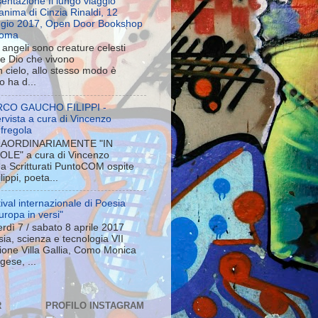
entazione Il lungo viaggio
’anima di Cinzia Rinaldi, 12
gio 2017, Open Door Bookshop
Roma
i angeli sono creature celesti
re Dio che vivono
 cielo, allo stesso modo è
o ha d...
CO GAUCHO FILIPPI -
tervista a cura di Vincenzo
fregola
AORDINARIAMENTE "IN
OLE" a cura di Vincenzo
a Scritturati PuntoCOM ospite
ppi, poeta...
ival internazionale di Poesia
uropa in versi"
rdì 7 / sabato 8 aprile 2017
ia, scienza e tecnologia VII
ione Villa Gallia, Como Monica
ese, ...
R
PROFILO INSTAGRAM