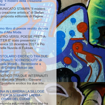
g “Il mistero della creazione
stica”
UNICATO STAMPA “Il mistero
a creazione artistica” di Stefan
proposta editoriale di Pagine
...
rimo libro di poesie vestito da una
ista d’Alta Moda
TRO-VERSI, POESIE PRET-A-
TER E' stato presentato
enica 10 dicembre 2017 a Più
 nella Nuvola di Fuksas ...
ISTOLARIO EROTICO TRA DUE
ERNAUTI SCONOSCIUTI” di
uela Minelli – Recensione a
 di Cristina Biolcati per
tturati"
ROTICO TRA DUE INTERNAUTI
Manuela Minelli - Giovane
pistolario erotico tra due inte...
NA IN LIBRERIA LA SILLOGE
TICA DI STEFANO LABBIA -
I ORARI DEL CUORE”.
econda edizione del libro che ha