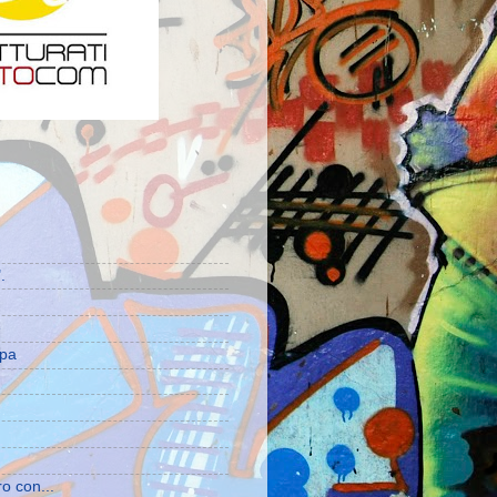
.
e
mpa
ro con...