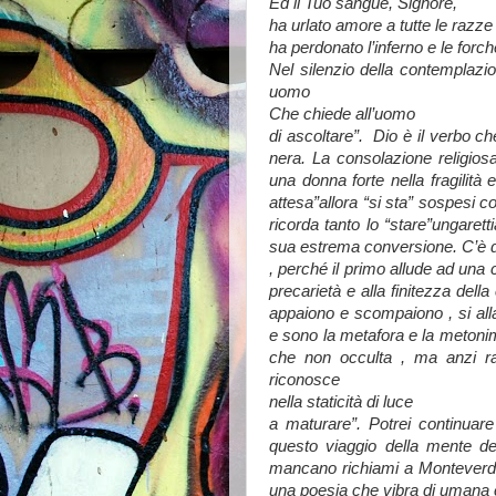
Ed il Tuo sangue, Signore,
ha urlato amore a tutte le razze
ha perdonato l’inferno e le forch
Nel silenzio della contemplazi
uomo
Che chiede all’uomo
di ascoltare”. Dio è il verbo ch
nera. La consolazione religios
una donna forte nella fragilità 
attesa”allora “si sta” sospesi com
ricorda tanto lo “stare”ungaret
sua estrema conversione. C’è di
, perché il primo allude ad una 
precarietà e alla finitezza dell
appaiono e scompaiono , si alla
e sono la metafora e la metonim
che non occulta , ma anzi raff
riconosce
nella staticità di luce
a maturare”. Potrei continuare
questo viaggio della mente de
mancano richiami a Monteverde 
una poesia che vibra di umana 