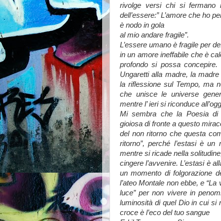
rivolge versi chi si fermano
dell’essere:” L’amore che ho per
è nodo in gola
al mio andare fragile”.
L’essere umano è fragile per defi
in un amore ineffabile che è cal
profondo si possa concepire. 
Ungaretti alla madre, la madre i
la riflessione sul Tempo, ma n
che unisce le universe genera
mentre l’ ieri si riconduce all’o
Mi sembra che la Poesia di M
gioiosa di fronte a questo miracol
del non ritorno che questa com
ritorno”, perché l’estasi è u
mentre si ricade nella solitudin
cingere l’avvenire. L’estasi è al
un momento di folgorazione de
l’ateo Montale non ebbe, e “La v
luce” per non vivere in penomb
luminosità di quel Dio in cui si 
croce è l’eco del tuo sangue