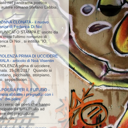
iato nel panorama poetico
ne autore romano Stefano Labbia,
DONNA CLONATA - il nuovo
anzo di Federica Di Noi
UNICATO STAMPA E' uscito da
i mesi l'ultimo romanzo di
rica Di Noi , si intitola "IO,
ove...
VIOLENZA PRIMA DI UCCIDERE
LA - articolo di Noà Visentin
VIOLENZA prima di uccidere,
ala. 15.08.2017 Quando si
entano, picchiano, storpiano,
o, seppelliscon...
 POESIA PER IL FUTURO -
pia abbatte i pregiudizi con i
si" dei poeti.
 i versi dei poeti che hanno
ecipato da tutta l'Italia ad
iere del pregiudizio,
lus, un...