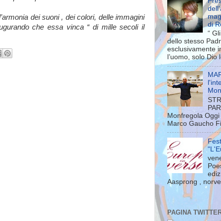
Pres
dell
mag
armonia dei suoni , dei colori, delle immagini
di 
augurando che essa vinca “ di mille secoli il
“ Gl
dello stesso Pad
esclusivamente in
l’uomo, solo Dio l
MAR
l'in
Mon
STR
PAR
Monfregola Oggi 
Marco Gaucho Fili
Fest
"L'E
vene
Poes
ediz
Aasprong , norveg
PAGINA TWITTE