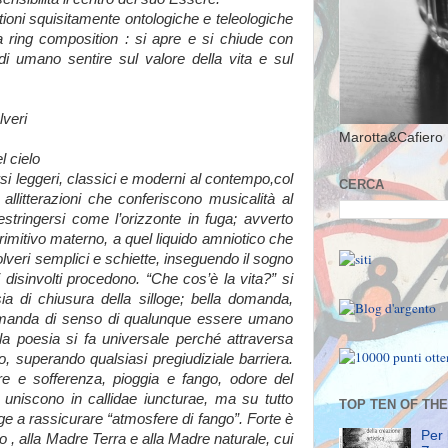
tioni squisitamente ontologiche e teleologiche
la ring composition : si apre e si chiude con
 di umano sentire sul valore della vita e sul
lveri
Marotta&Cafiero 
l cielo
Versi leggeri, classici e moderni al contempo,col
CERCA
allitterazioni che conferiscono musicalità al
estringersi come l’orizzonte in fuga; avverto
primitivo materno, a quel liquido amniotico che
veri semplici e schiette, inseguendo il sogno
li disinvolti procedono. “Che cos’è la vita?” si
a di chiusura della silloge; bella domanda,
omanda di senso di qualunque essere umano
a poesia si fa universale perché attraversa
, superando qualsiasi pregiudiziale barriera.
 e sofferenza, pioggia e fango, odore del
uniscono in callidae iuncturae, ma su tutto
TOP TEN OF TH
e a rassicurare “atmosfere di fango”. Forte è
Per 
no , alla Madre Terra e alla Madre naturale, cui