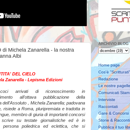
ARCHIVIO BLOG
i Michela Zanarella - la nostra
anna Albi
Home page
Cos'è "Scritturati"
TITA' DEL CIELO
Redazione
la Zanarella - Lepisma Edizioni
Le nostre pagell
oci arrivati di riconoscimento in
Comunicati Sta
cimento all’ottava pubblicazione della
Interviste
 dell’Assoluto , Michela Zanarella; padovana
Raccontati
ne, risiede a Roma, pluripremiata e tradotta in
Gare & Concorsi
lingue, membro di giuria di importanti concorsi
i, scrive su testate giornalistiche ed è in
Storie & Racconti
e persona poliedrica ed eclettica, che si
Pubblica il tuo lib