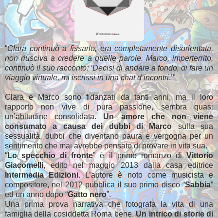
“
Clara continuò a fissarlo, era completamente disorientata,
non riusciva a credere a quelle parole. Marco, imperterrito,
continuò il suo racconto: ‘Decisi di andare a fondo, di fare un
viaggio virtuale, mi iscrissi in una chat d’incontri
.’”
Clara e Marco sono fidanzati da tanti anni, ma il loro
rapporto non vive di pura passione, sembra quasi
un’abitudine consolidata.
Un amore che non viene
consumato a causa dei dubbi di Marco
sulla sua
sessualità, dubbi che diventano paura e vergogna per un
sentimento che mai avrebbe pensato di provare in vita sua.
“
Lo specchio di fronte
” è il primo romanzo di
Vittorio
Giacomelli
, edito nel maggio 2013 dalla casa editrice
Intermedia Edizioni
. L’autore è noto come musicista e
compositore, nel 2012 pubblica il suo primo disco “
Sabbia
”
ed un anno dopo “
Gatto nero
”.
Una prima prova narrativa che fotografa la vita di una
famiglia della cosiddetta Roma bene.
Un intrico di storie di