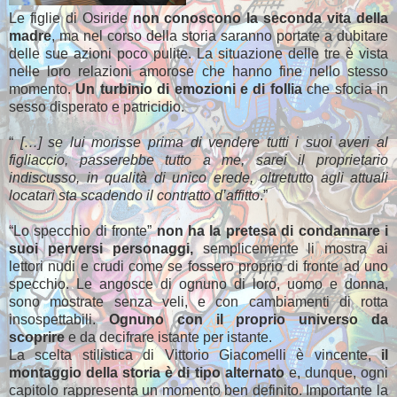
Le figlie di Osiride
non conoscono la seconda vita della
madre
, ma nel corso della storia saranno portate a dubitare
delle sue azioni poco pulite. La situazione delle tre è vista
nelle loro relazioni amorose che hanno fine nello stesso
momento.
Un turbinio di emozioni e di follia
che sfocia in
sesso disperato e patricidio.
“
[…] se lui morisse prima di vendere tutti i suoi averi al
figliaccio, passerebbe tutto a me, sarei il proprietario
indiscusso, in qualità di unico erede, oltretutto agli attuali
locatari sta scadendo il contratto d’affitto
.”
“Lo specchio di fronte”
non ha la pretesa di condannare i
suoi perversi personaggi,
semplicemente li mostra ai
lettori nudi e crudi come se fossero proprio di fronte ad uno
specchio. Le angosce di ognuno di loro, uomo e donna,
sono mostrate senza veli, e con cambiamenti di rotta
insospettabili.
Ognuno con il proprio universo da
scoprire
e da decifrare istante per istante.
La scelta stilistica di Vittorio Giacomelli è vincente,
il
montaggio della storia è di tipo alternato
e, dunque, ogni
capitolo rappresenta un momento ben definito. Importante la