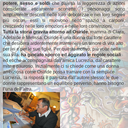
potere, sesso e soldi
che palesa la leggerezza di azioni
considerate eticamente scorrette. I personaggi sono
ampiamente descritti nelle loro debolezze e nei loro segreti
più oscuri, essi si muovono nello spazio a carponi,
crescendo nelle loro emozioni e nelle loro convinzioni.
Tutta la storia gravita attorno ad Osiride
, mamma di Clara,
Adelaide e Melissa. Osiride è una donna dal forte carattere
che desidera ardentemente mantenere un tenore di vita alto
per lei e per le sue figlie. Per questo motivo, più volte nella
sua vita,
ha giocato sporco ed aggirato le regole sociali
ed etiche accompagnata dall’amica Lucrezia, dal carattere
mite e pauroso. Inizialmente ci si chiede come una donna
ambiziosa come Osiride possa tramare con la semplice
Lucrezia,
la risposta è palesata dall’autore stesso: le due
donne rappresentano un equilibrio perverso, hanno bisogno
l’una dell’altra.