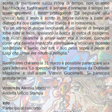
scelta di mantenere salda l’idea di tempo, non ci sono
flashback ne flashfoward, è sempre il presente il tempo nel
quale gravitano i nostri protagonisti. Da segnalare una
chicca: tutto il testo è scritto in lingua italiana a parte un
dialogo fra due camerieri che invece è in romanesco.
“
Fu un attimo di dolore lancinante in un niente di tempo gli
tolse tutte le forze, spalancò la bocca in cerca di ossigeno,
non riuscì neanche a urlare tanto era il dolore, Lucrezia
come una cavalla impazzita continuava a scalciare facendo
sobbalzare il tavolo con tutti il suo peso sopra il piede di
Luigi che ormai era ridotto a poltiglia
.”
Ricordiamo che sino al 31 marzo è possibile partecipare alla
gara letteraria “Lo specchio di fronte” promossa da Oubliette
Magazine e dall’autore Vittorio Giacomelli. Si partecipa
gratuitamente.
Written by Alessia Mocci
Addetta Ufficio Stampa
Info
Partecipa al concorso