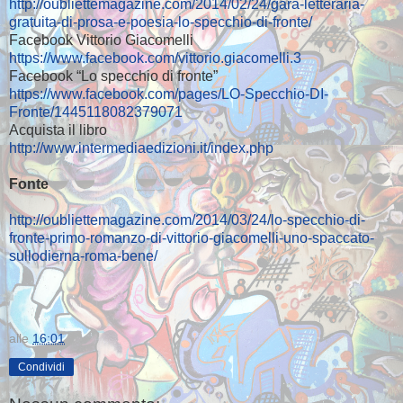
http://oubliettemagazine.com/2014/02/24/gara-letteraria-
gratuita-di-prosa-e-poesia-lo-specchio-di-fronte/
Facebook Vittorio Giacomelli
https://www.facebook.com/vittorio.giacomelli.3
Facebook “Lo specchio di fronte”
https://www.facebook.com/pages/LO-Specchio-DI-
Fronte/1445118082379071
Acquista il libro
http://www.intermediaedizioni.it/index.php
Fonte
http://oubliettemagazine.com/2014/03/24/lo-specchio-di-
fronte-primo-romanzo-di-vittorio-giacomelli-uno-spaccato-
sullodierna-roma-bene/
alle
16:01
Condividi