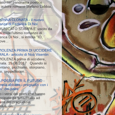
iato nel panorama poetico
ne autore romano Stefano Labbia,
DONNA CLONATA - il nuovo
anzo di Federica Di Noi
UNICATO STAMPA E' uscito da
i mesi l'ultimo romanzo di
rica Di Noi , si intitola "IO,
ove...
VIOLENZA PRIMA DI UCCIDERE
LA - articolo di Noà Visentin
VIOLENZA prima di uccidere,
ala. 15.08.2017 Quando si
entano, picchiano, storpiano,
o, seppelliscon...
 POESIA PER IL FUTURO -
pia abbatte i pregiudizi con i
si" dei poeti.
 i versi dei poeti che hanno
ecipato da tutta l'Italia ad
iere del pregiudizio,
lus, un...