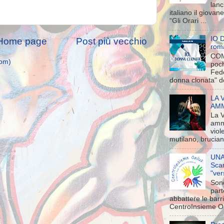
lanc
italiano il giova
“Gli Orari ...
IO 
Home page
Post più vecchio
rom
COM
tom)
poch
Fede
donna clonata" d
LA 
AMMA
La 
amm
viol
mutilano, brucian
UNA
Scam
"ver
Sono
part
abbattere le barr
CentroInsieme On