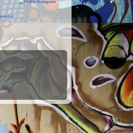
parade.it
gger
.