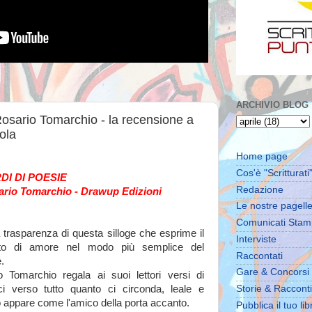
ARCHIVIO BLOG
sario Tomarchio - la recensione a
ola
Home page
Cos'è "Scritturati"
DI DI POESIE
Redazione
ario Tomarchio - Drawup Edizioni
Le nostre pagell
Comunicati Sta
trasparenza di questa silloge che esprime il
Interviste
tto di amore nel modo più semplice del
Raccontati
e.
Gare & Concorsi
o Tomarchio regala ai suoi lettori versi di
ici verso tutto quanto ci circonda, leale e
Storie & Racconti
 appare come l'amico della porta accanto.
Pubblica il tuo lib