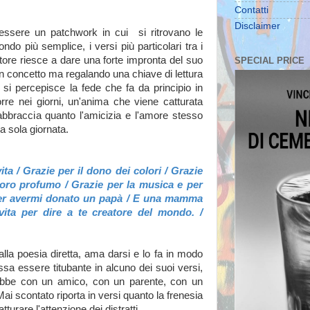
Contatti
Disclaimer
sere un patchwork in cui si ritrovano le
fondo più semplice, i versi più particolari tra i
'autore riesce a dare una forte impronta del suo
SPECIAL PRICE
n concetto ma regalando una chiave di lettura
 si percepisce la fede che fa da principio in
re nei giorni, un'anima che viene catturata
 abbraccia quanto l'amicizia e l'amore stesso
a sola giornata.
vita / Grazie per il dono dei colori / Grazie
l loro profumo / Grazie per la musica e per
e per avermi donato un papà / E una mamma
ita per dire a te creatore del mondo. /
lla poesia diretta, ama darsi e lo fa in modo
ssa essere titubante in alcuno dei suoi versi,
rebbe con un amico, con un parente, con un
i scontato riporta in versi quanto la frenesia
tturare l'attenzione dei distratti.