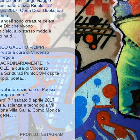
entazione Il lungo viaggio
’anima di Cinzia Rinaldi, 12
gio 2017, Open Door Bookshop
Roma
i angeli sono creature celesti
re Dio che vivono
 cielo, allo stesso modo è
o ha d...
CO GAUCHO FILIPPI -
tervista a cura di Vincenzo
fregola
AORDINARIAMENTE "IN
OLE" a cura di Vincenzo
a Scritturati PuntoCOM ospite
ppi, poeta...
ival internazionale di Poesia
uropa in versi"
rdì 7 / sabato 8 aprile 2017
ia, scienza e tecnologia VII
ione Villa Gallia, Como Monica
ese, ...
R
PROFILO INSTAGRAM