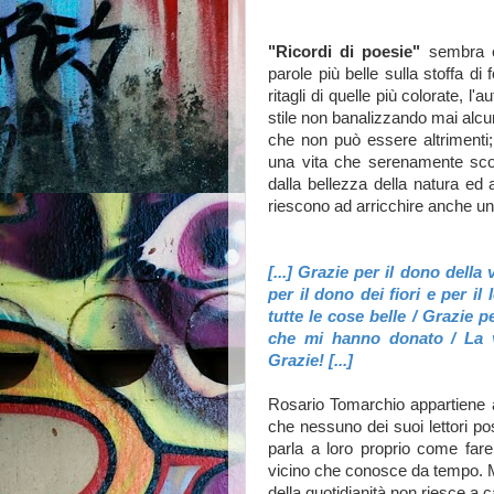
"Ricordi di poesie"
sembra es
parole più belle sulla stoffa di 
ritagli di quelle più colorate, l
stile non banalizzando mai alcu
che non può essere altrimenti;
una vita che serenamente scor
dalla bellezza della natura ed
riescono ad arricchire anche un
[...] Grazie per il dono della 
per il dono dei fiori e per i
tutte le cose belle / Grazi
che mi hanno donato / La v
Grazie! [...]
Rosario Tomarchio appartiene a
che nessuno dei suoi lettori po
parla a loro proprio come fa
vicino che conosce da tempo. Ma
della quotidianità non riesce a ca