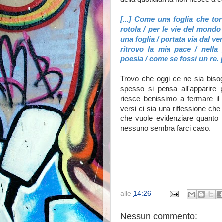
[...] Come una foglia che t
rotola / per le vie del mondo
una foglia / portata via dal ve
ritrovo la mia pace / nella p
poesia / come se fossi un re. [.
Trovo che oggi ce ne sia biso
spesso si pensa all'apparire p
riesce benissimo a fermare il 
versi ci sia una riflessione che
che vuole evidenziare quanto 
nessuno sembra farci caso.
alle
14:26
Nessun commento: