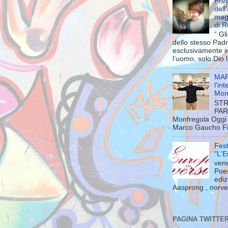
Pres
dell
mag
di 
“ Gl
dello stesso Pad
esclusivamente in
l’uomo, solo Dio l
MAR
l'in
Mon
STR
PAR
Monfregola Oggi 
Marco Gaucho Fili
Fest
"L'E
vene
Poes
ediz
Aasprong , norveg
PAGINA TWITTE