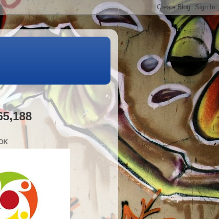
65,188
OK