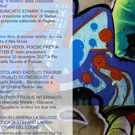
g “Il mistero della creazione
stica”
UNICATO STAMPA “Il mistero
a creazione artistica” di Stefan
proposta editoriale di Pagine
...
rimo libro di poesie vestito da una
ista d’Alta Moda
TRO-VERSI, POESIE PRET-A-
TER E' stato presentato
enica 10 dicembre 2017 a Più
 nella Nuvola di Fuksas ...
ISTOLARIO EROTICO TRA DUE
ERNAUTI SCONOSCIUTI” di
uela Minelli – Recensione a
 di Cristina Biolcati per
tturati"
ROTICO TRA DUE INTERNAUTI
Manuela Minelli - Giovane
pistolario erotico tra due inte...
NA IN LIBRERIA LA SILLOGE
TICA DI STEFANO LABBIA -
I ORARI DEL CUORE”.
econda edizione del libro che ha