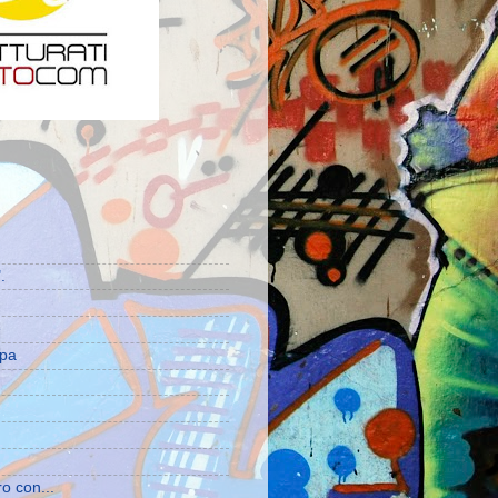
.
e
mpa
ro con...