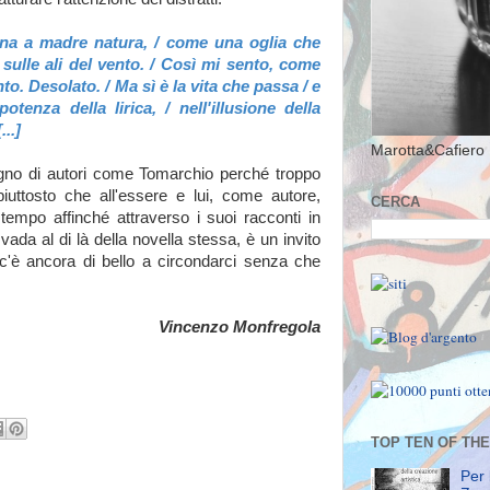
orna a madre natura, / come una oglia che
 sulle ali del vento. / Così mi sento, come
nto. Desolato. / Ma sì è la vita che passa / e
otenza della lirica, / nell'illusione della
..]
Marotta&Cafiero 
gno di autori come Tomarchio perché troppo
iuttosto che all'essere e lui, come autore,
CERCA
tempo affinché attraverso i suoi racconti in
 vada al di là della novella stessa, è un invito
c'è ancora di bello a circondarci senza che
Vincenzo Monfregola
TOP TEN OF TH
Per 