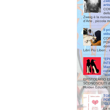
Zwei
arti
COM
dell
Zweig è la nuova 
d’Arte , piccola m
Il p
stil
CON
POR
dom
Libri Più Liberi ,
“EP
INT
Man
cura
"scri
EPISTOLARIO E
SCONOSCIUTI di 
Holden Edizioni “E
TOR
POE
“GL
La s