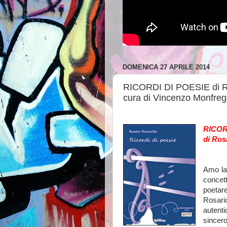
DOMENICA 27 APRILE 2014
RICORDI DI POESIE di Ro
cura di Vincenzo Monfreg
RICOR
di Ros
Amo la 
conce
poetar
Rosari
autent
sincero