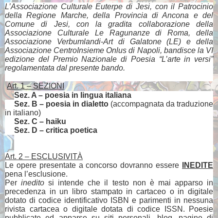
L’Associazione Culturale Euterpe di Jesi, con il Patrocinio
della Regione Marche, della Provincia di Ancona e del
Comune di Jesi, con la gradita collaborazione della
Associazione Culturale Le Ragunanze di Roma, della
Associazione Verbumlandi-Art di Galatone (LE) e della
Associazione CentroInsieme Onlus di Napoli, bandisce la VI
edizione del Premio Nazionale di Poesia “L’arte in versi”
regolamentata dal presente bando.
Art. 1 – SEZIONI
Sez. A – poesia in lingua italiana
Sez. B – poesia in dialetto
(accompagnata da traduzione
in italiano)
Sez. C – haiku
Sez. D – critica poetica
Art. 2 – ESCLUSIVITÀ
Le opere presentate a concorso dovranno essere
INEDITE
pena l’esclusione.
Per
inedito
si intende che il testo non è mai apparso in
precedenza in un libro stampato in cartaceo o in digitale
dotato di codice identificativo ISBN e parimenti in nessuna
rivista cartacea o digitale dotata di codice ISSN. Poesie
pubblicate ed apparse su siti personali, blog, pagine di