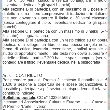
limite di 30 versi ciascuna (senza conteggiare il titolo,
l’eventuale dedica né gli spazi bianchi).
Alla sezione B si partecipa con un massimo di 3 poesie in
dialetto a tema libero comprensive di traduzione in italiano
che non dovranno superare il limite di 30 versi ciascuna
(senza conteggiare il titolo, l’eventuale dedica né gli spazi
bianchi).
Alla sezione C si partecipa con un massimo di 3 haiku (5-7-
5 sillabe) in lingua italiana.
Alla sezione D si partecipa con un testo critico su un’opera
poetica, una silloge, un libro o una poesia singola nella
forma di critica letteraria, recensione, analisti testuale o
studio di approfondimento. Tale testo non dovrà superare 4
cartelle editoriali pari a 7.200 battute spazi compresi (senza
conteggiare il titolo, l’eventuale dedica, né la bibliografia).
Art. 6 – CONTRIBUTO
Per prendere parte al Premio è richiesto il contributo di €
10,00 a sezione a copertura delle spese organizzative
. È
possibile partecipare a più sezioni corrispondendo il relativo
contributo indicato.
Bollettino postale
: CC n°
1032645697
Intestato ad Associazione Culturale Euterpe
-
Causale:
VI Premio “L’arte in versi”