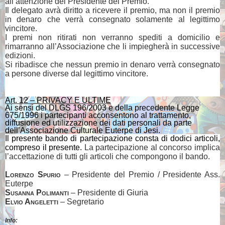
all’attenzione del Presidente del Premio.
Il delegato avrà diritto a ricevere il premio, ma non il premio
in denaro che verrà consegnato solamente al legittimo
vincitore.
I premi non ritirati non verranno spediti a domicilio e
rimarranno all’Associazione che li impiegherà in successive
edizioni.
Si ribadisce che nessun premio in denaro verrà consegnato
a persone diverse dal legittimo vincitore.
Art. 12 – PRIVACY E ULTIME
Ai sensi del DLGS 196/2003 e della precedente Legge
675/1996 i partecipanti acconsentono al trattamento,
diffusione ed utilizzazione dei dati personali da parte
dell’Associazione Culturale Euterpe di Jesi.
Il presente bando di partecipazione consta di dodici articoli,
compreso il presente.
La partecipazione al concorso implica
l’accettazione di tutti gli articoli che compongono il bando.
Lorenzo Spurio
– Presidente del Premio / Presidente Ass.
Euterpe
Susanna Polimanti
– Presidente di Giuria
Elvio Angeletti
– Segretario
Info: