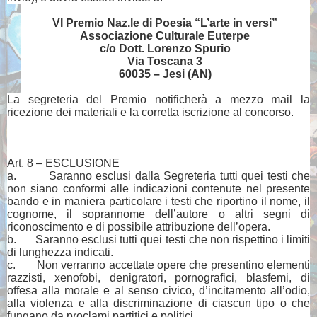
VI Premio Naz.le di Poesia “L’arte in versi”
Associazione Culturale Euterpe
c/o Dott. Lorenzo Spurio
Via Toscana 3
60035 – Jesi (AN)
La segreteria del Premio notificherà a mezzo mail la
ricezione dei materiali e la corretta iscrizione al concorso.
Art. 8 – ESCLUSIONE
a.
Saranno esclusi dalla Segreteria tutti quei testi che
non siano conformi alle indicazioni contenute nel presente
bando e in maniera particolare i testi che riportino il nome, il
cognome, il soprannome dell’autore o altri segni di
riconoscimento e di possibile attribuzione dell’opera.
b.
Saranno esclusi tutti quei testi che non rispettino i limiti
di lunghezza indicati.
c.
Non
verranno accettate opere che presentino elementi
razzisti, xenofobi, denigratori, pornografici, blasfemi, di
offesa alla morale e al senso civico, d’incitamento all’odio,
alla violenza e alla discriminazione di ciascun tipo o che
fungano da proclami partitici e politici.