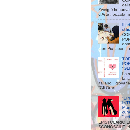
COM
dell
Zweig è la nuova 
d’Arte , piccola m
Il p
stil
CON
POR
dom
Libri Più Liberi ,
TOR
POE
“GL
La s
lanc
italiano il giova
“Gli Orari ...
“EP
INT
Man
cura
"scri
EPISTOLARIO E
SCONOSCIUTI di 