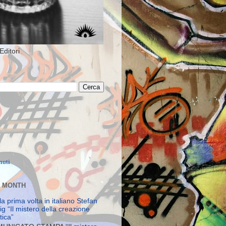
Editori
E MONTH
la prima volta in italiano Stefan
g “Il mistero della creazione
stica”