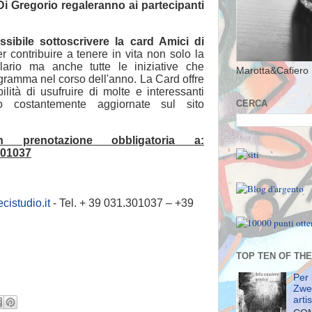
Di Gregorio regaleranno ai partecipanti
sibile sottoscrivere la card Amici di
 contribuire a tenere in vita non solo la
lario ma anche tutte le iniziative che
Marotta&Cafiero 
gramma nel corso dell'anno. La Card offre
ilità di usufruire di molte e interessanti
o costantemente aggiornate sul sito
CERCA
n prenotazione obbligatoria a:
301037
cistudio.it
- Tel. + 39 031.301037 – +39
TOP TEN OF TH
Per 
Zwei
arti