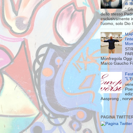
di 
“ Gl
dello stesso Pad
esclusivamente in
l’uomo, solo Dio l
MAR
l'in
Mon
STR
PAR
Monfregola Oggi 
Marco Gaucho Fili
Fest
"L'E
vene
Poes
ediz
Aasprong , norveg
PAGINA TWITTE