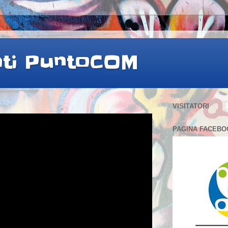
ati PuntoCOM
VISITATORI
PAGINA FACEBO