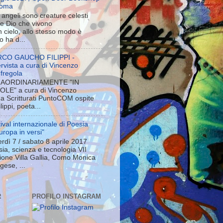
Roma
i angeli sono creature celesti
re Dio che vivono
 cielo, allo stesso modo è
o ha d...
CO GAUCHO FILIPPI -
tervista a cura di Vincenzo
fregola
AORDINARIAMENTE "IN
OLE" a cura di Vincenzo
a Scritturati PuntoCOM ospite
ppi, poeta...
ival internazionale di Poesia
uropa in versi"
rdì 7 / sabato 8 aprile 2017
ia, scienza e tecnologia VII
ione Villa Gallia, Como Monica
ese, ...
R
PROFILO INSTAGRAM