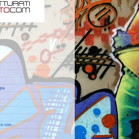
.
e
mpa
ro con...