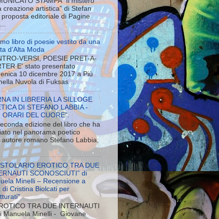
UNICATO STAMPA “Il mistero
a creazione artistica” di Stefan
proposta editoriale di Pagine
...
rimo libro di poesie vestito da una
ista d’Alta Moda
TRO-VERSI, POESIE PRET-A-
TER E' stato presentato
enica 10 dicembre 2017 a Più
 nella Nuvola di Fuksas ...
NA IN LIBRERIA LA SILLOGE
TICA DI STEFANO LABBIA -
I ORARI DEL CUORE”.
econda edizione del libro che ha
iato nel panorama poetico
ne autore romano Stefano Labbia,
ISTOLARIO EROTICO TRA DUE
ERNAUTI SCONOSCIUTI” di
uela Minelli – Recensione a
 di Cristina Biolcati per
tturati"
ROTICO TRA DUE INTERNAUTI
Manuela Minelli - Giovane