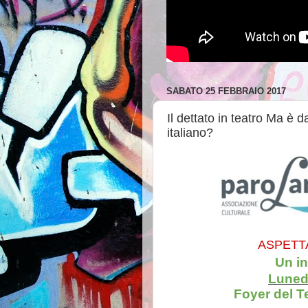
SABATO 25 FEBBRAIO 2017
Il dettato in teatro Ma è da
italiano?
ASPETT
Un in
Luned
Foyer del T