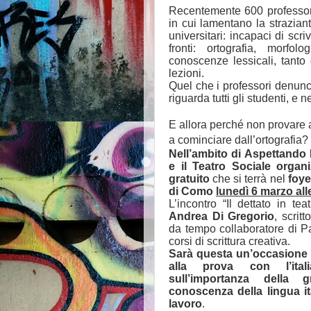
Recentemente 600 professori
in cui lamentano la strazian
universitari: incapaci di scri
fronti: ortografia, morfolo
conoscenze lessicali, tanto
lezioni.
Quel che i professori denun
riguarda tutti gli studenti, e
E allora perché non provare a
a cominciare dall’ortografia?
Nell’ambito di Aspettando 
e il Teatro Sociale organ
gratuito
che si terrà nel
foye
di Como
lunedì 6 marzo all
L’incontro “Il dettato in tea
Andrea Di Gregorio
, scritt
da tempo collaboratore di Par
corsi di scrittura creativa.
Sarà questa un’occasione 
alla prova con l’itali
sull’importanza della g
conoscenza della lingua it
lavoro
.