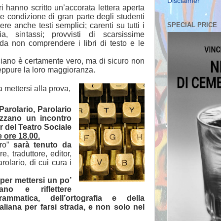
Disclaimer
 hanno scritto un’accorata lettera aperta
te condizione di gran parte degli studenti
vere anche testi semplici; carenti su tutti i
SPECIAL PRICE
gia, sintassi; provvisti di scarsissime
 da non comprendere i libri di testo e le
ciano è certamente vero, ma di sicuro non
 neppure la loro maggioranza.
 mettersi alla prova,
Parolario, Parolario
izzano un incontro
r del Teatro Sociale
e ore 18.00.
tro”
sarà tenuto da
ore, traduttore, editor,
olario, di cui cura i
per mettersi un po’
ano e riflettere
rammatica, dell’ortografia e della
aliana per farsi strada, e non solo nel