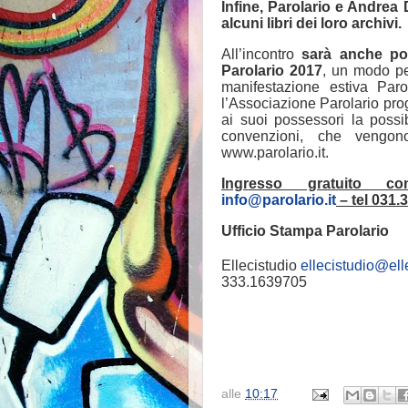
Infine, Parolario e Andrea 
alcuni libri dei loro archivi.
All’incontro
sarà anche pos
Parolario 2017
, un modo per
manifestazione estiva Paro
l’Associazione Parolario pro
ai suoi possessori la possib
convenzioni, che vengon
www.parolario.it.
Ingresso gratuito co
info@parolario.it
– tel 031.
Ufficio Stampa Parolario
Ellecistudio
ellecistudio@elle
333.1639705
alle
10:17