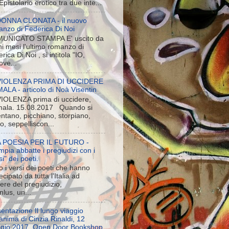
pistolario erotico tra due inte...
DONNA CLONATA - il nuovo
anzo di Federica Di Noi
UNICATO STAMPA E' uscito da
i mesi l'ultimo romanzo di
rica Di Noi , si intitola "IO,
ove...
VIOLENZA PRIMA DI UCCIDERE
LA - articolo di Noà Visentin
VIOLENZA prima di uccidere,
ala. 15.08.2017 Quando si
entano, picchiano, storpiano,
o, seppelliscon...
 POESIA PER IL FUTURO -
pia abbatte i pregiudizi con i
si" dei poeti.
 i versi dei poeti che hanno
ecipato da tutta l'Italia ad
iere del pregiudizio,
lus, un...
entazione Il lungo viaggio
’anima di Cinzia Rinaldi, 12
gio 2017, Open Door Bookshop