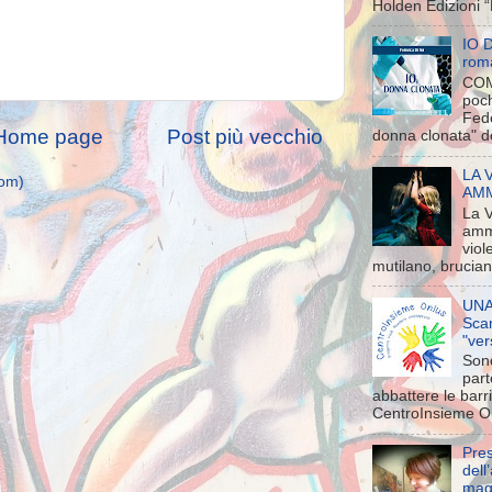
Holden Edizioni “E
IO 
rom
COM
poch
Fede
Home page
Post più vecchio
donna clonata" d
LA 
tom)
AMMA
La 
amm
viol
mutilano, brucian
UNA
Scam
"ver
Sono
part
abbattere le barr
CentroInsieme On
Pres
dell
mag