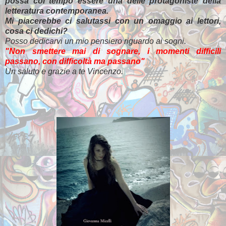
possa col tempo essere una delle protagoniste della
letteratura contemporanea.
Mi piacerebbe ci salutassi con un omaggio ai lettori,
cosa ci dedichi?
Posso dedicarvi un mio pensiero riguardo ai sogni.
"Non smettere mai di sognare, i momenti difficili
passano, con difficoltà ma passano"
Un saluto e grazie a te Vincenzo.