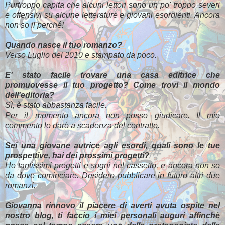
Purtroppo capita che alcuni lettori sono un po' troppo severi
e offensivi su alcune letterature e giovani esordienti. Ancora
non so il perché!
Quando nasce il tuo romanzo?
Verso Luglio del 2010 e stampato da poco.
E' stato facile trovare una casa editrice che
promuovesse il tuo progetto? Come trovi il mondo
dell'editoria?
Sì, è stato abbastanza facile.
Per il momento ancora non posso giudicare. Il mio
commento lo darò a scadenza del contratto.
Sei una giovane autrice agli esordi, quali sono le tue
prospettive, hai dei prossimi progetti?
Ho tantissimi progetti e sogni nel cassetto, e ancora non so
da dove cominciare. Desidero pubblicare in futuro altri due
romanzi.
Giovanna rinnovo il piacere di averti avuta ospite nel
nostro blog, ti faccio i miei personali auguri affinchè