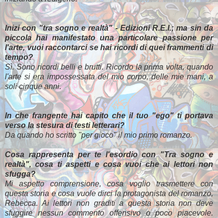
Inizi con "tra sogno e realtà" - Edizioni R.E.I.; ma sin da
piccola hai manifestato una particolare passione per
l'arte, vuoi raccontarci se hai ricordi di quei frammenti di
tempo?
Sì. Sono ricordi belli e brutti. Ricordo la prima volta, quando
l'arte si era impossessata del mio corpo, delle mie mani, a
soli cinque anni.
In che frangente hai capito che il tuo "ego" ti portava
verso la stesura di testi letterari?
Da quando ho scritto "per gioco" il mio primo romanzo.
Cosa rappresenta per te l'esordio con "Tra sogno e
realtà", cosa ti aspetti e cosa vuoi che ai lettori non
sfugga?
Mi aspetto comprensione, cosa voglio trasmettere con
questa storia e cosa vuole dirci la protagonista del romanzo,
Rebecca. Ai lettori non graditi a questa storia non deve
sfuggire nessun commento offensivo o poco piacevole.