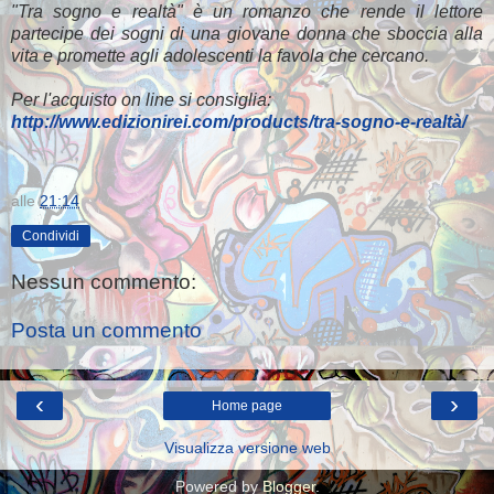
"Tra sogno e realtà" è un romanzo che rende il lettore
partecipe dei sogni di una giovane donna che sboccia alla
vita e promette agli adolescenti la favola che cercano.
Per l'acquisto on line si consiglia:
http://www.edizionirei.com/products/tra-sogno-e-realtà/
alle
21:14
Condividi
Nessun commento:
Posta un commento
‹
›
Home page
Visualizza versione web
Powered by
Blogger
.