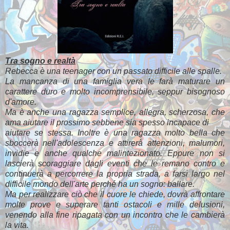
Tra sogno e realtà
Rebecca è una teenager con un passato difficile alle spalle.
La mancanza di una famiglia vera le farà maturare un
carattere duro e molto incomprensibile, seppur bisognoso
d'amore.
Ma è anche una ragazza semplice, allegra, scherzosa, che
ama aiutare il prossimo sebbene sia spesso incapace di
aiutare se stessa. Inoltre è una ragazza molto bella che
sboccerà nell'adolescenza e attirerà attenzioni, malumori,
invidie e anche qualche malintezionato. Eppure non si
lascierà scoraggiare dagli eventi che le remano contro e
continuerà a percorrere la propria strada, a farsi largo nel
difficile mondo dell'arte perché ha un sogno: ballare.
Ma per realizzare ciò che il cuore le chiede, dovrà affrontare
molte prove e superare tanti ostacoli e mille delusioni,
venendo alla fine ripagata con un incontro che le cambierà
la vita.