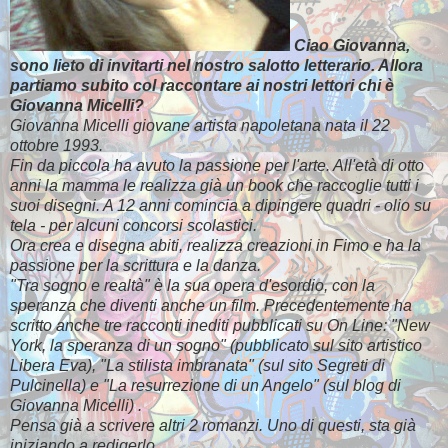
Ciao Giovanna,
sono lieto di invitarti nel nostro salotto letterario. Allora
partiamo subito col raccontare ai nostri lettori chi è
Giovanna Micelli?
Giovanna Micelli giovane artista napoletana nata il 22
ottobre 1993.
Fin da piccola ha avuto la passione per l'arte. All'età di otto
anni la mamma le realizza già un book che raccoglie tutti i
suoi disegni. A 12 anni comincia a dipingere quadri - olio su
tela - per alcuni concorsi scolastici.
Ora crea e disegna abiti, realizza creazioni in Fimo e ha la
passione per la scrittura e la danza.
"Tra sogno e realtà" è la sua opera d'esordio, con la
speranza che diventi anche un film. Precedentemente ha
scritto anche tre racconti inediti pubblicati su On Line: "New
York, la speranza di un sogno" (pubblicato sul sito artistico
Libera Eva), "La stilista imbranata" (sul sito Segreti di
Pulcinella) e "La resurrezione di un Angelo" (sul blog di
Giovanna Micelli) .
Pensa già a scrivere altri 2 romanzi. Uno di questi, sta già
iniziando a redigerlo.