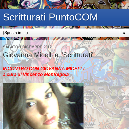
Scritturati PuntoCOM
▼
SABATO 1 DICEMBRE 2012
Giovanna Micelli a "Scritturati"
INCONTRO CON GIOVANNA MICELLI
a cura di Vincenzo Monfregola