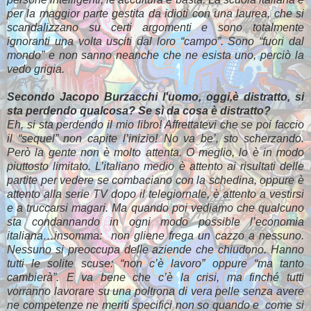
per la maggior parte gestita da idioti con una laurea, che si
scandalizzano su certi argomenti e sono totalmente
ignoranti una volta usciti dal loro “campo”. Sono “fuori dal
mondo” e non sanno neanche che ne esista uno, perciò la
vedo grigia.
Secondo Jacopo Burzacchi l'uomo, oggi,è distratto, si
sta perdendo qualcosa? Se sì da cosa è distratto?
Eh, si sta perdendo il mio libro! Affrettatevi che se poi faccio
il “sequel” non capite l’inizio! No va be’, sto scherzando.
Però la gente non è molto attenta. O meglio, lo è in modo
piuttosto limitato. L’italiano medio è attento ai risultati delle
partite per vedere se combaciano con la schedina, oppure è
attento alla serie TV dopo il telegiornale, è attento a vestirsi
e a truccarsi magari. Ma quando poi vediamo che qualcuno
sta condannando in ogni modo possible l’economia
italiana…insomma: non gliene frega un cazzo a nessuno.
Nessuno si preoccupa delle aziende che chiudono. Hanno
tutti le solite scuse: “non c’è lavoro” oppure “ma tanto
cambierà”. E va bene che c’è la crisi, ma finché tutti
vorranno lavorare su una poltrona di vera pelle senza avere
ne competenze ne meriti specifici non so quando e come si