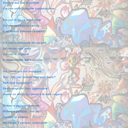
Via con due ore di cenone
Via con un’estenuante sopportazione…
Via con le facce poco viste
Via che bastano lo stesso…
E ne faresti volentieri a meno!
Via con le domande dei parenti
Le stesse ogni volta
Via con le risposte
E nessuno che poi ti ascolta
Via col bere e col mangiare
Via… no, stai seduto! Non vuoi finire?
Non vuoi scoppiare?
Devi mangiare! Devi apprezzare!
Anche se ormai sei pieno e fa tutto cagare…
Ridono e parlano di niente
Ridono e parlano… ma poi?
Poi non si aiutano
Ma ridono e parlano, scherzano