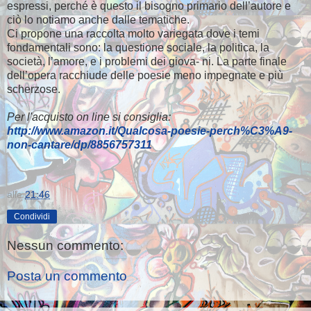
espressi, perché è questo il bisogno primario dell’autore e
ciò lo notiamo anche dalle tematiche.
Ci propone una raccolta molto variegata dove i temi
fondamentali sono: la questione sociale, la politica, la
società, l’amore, e i problemi dei giova- ni. La parte finale
dell’opera racchiude delle poesie meno impegnate e più
scherzose.
Per l'acquisto on line si consiglia:
http://www.amazon.it/Qualcosa-poesie-perch%C3%A9-
non-cantare/dp/8856757311
alle
21:46
Condividi
Nessun commento:
Posta un commento