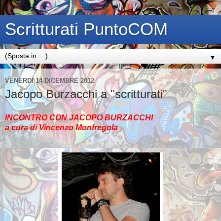
Scritturati PuntoCOM
▼
VENERDÌ 14 DICEMBRE 2012
Jacopo Burzacchi a "scritturati"
INCONTRO CON JACOPO BURZACCHI
a cura di Vincenzo Monfregola