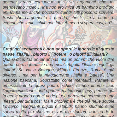
genere: erano comunque testi su argomenti che mi
prendevano molto… Ma non ero mica un bambino prodigio
eh! Mi hanno anche bocciato, quindi tutti possono scrivere.
Basta che l’argomento ti prenda, che ti stia a cuore, e
vedrete che tanto schifo non farà. Almeno si spera così, no?
Credi nei sentimenti e non sopporti le ipocrisie di questo
paese, l'Italia… bigotto il "potere" o bigotti gli italiani?
Qua si dice: “da un pir an nas mia un pomm” che vuole dire
“da un pero non nasce una mela”. Bigotta l’Italia e bigotti gli
italiani. Se vai a Bologna, Milano, Firenze, Roma è già
diverso… ma per la maggiorparte l’Italia è “paese”. Una
nazione paesana. Soprattutto come mentalità. Parlare di
omosessuali fa quasi paura, schifo. E non tiriamo fuori
l’argomento “adozioni” oppure “matrimonio” gay, perché qui
la gente proprio non ci vede più: e non serve nemmeno una
“fiesta”, per dirla così. Ma il problema è che già nelle scuole
troviamo insegnanti bigotti e stupidi: hanno studiato e ne
sanno molto più che me e voi, ma studiare non rende le
persone intelligenti, le accultura e basta. La scuola italiana è