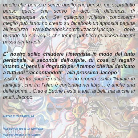
quello che penso e scrivo quello che penso, ma soprattutto
penso quello che scrivo e dico. A differenza di
quaraqquaqua vari. Se qualcuno volesse conoscermi
meglio può farlo: ho creato su facebook un’apposita pagina
all’indirizzo www.facebook.com/burzacchi.jacopo dove
quando ho sia voglia che tempo pubblico qualcosa che mi
passa per la testa.
E' nostro solito chiudere l'intervista in modo del tutto
personale, a seconda dell'ospite, tu cosa ci regali?
Intanto ci pensi, ti ringrazio per il tempo che hai dedicato
a tutti noi "raccontandoti" , alla prossima Jacopo!
Visto che tra poco è natale, io ho proprio scritto “Natale in
famiglia”, che fra l’altro è contenuta nel libro… è anche una
delle prime... Ciao e Buone Feste a tutti, ai belli ma anche ai
brutti. Jacopo.
NATALE IN FAMIGLIA
Via con le feste in famiglia
Via col Natale e la vigilia