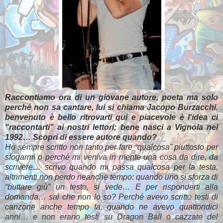
Raccontiamo ora di un giovane autore, poeta ma solo
perché non sa cantare, lui si chiama Jacopo Burzacchi,
benvenuto è bello ritrovarti qui e piacevole è l'idea ci
"raccontarti" ai nostri lettori; bene nasci a Vignola nel
1992…
Scopri di essere autore quando?
Ho sempre scritto non tanto per fare “qualcosa” piuttosto per
sfogarmi o perché mi veniva in mente una cosa da dire, da
scrivere… scrivo quando mi passa qualcosa per la testa,
altrimenti non perdo neanche tempo: quando uno si sforza di
“buttare giù” un testo, si vede… E per risponderti alla
domanda… sai che non lo so? Perché avevo scritto testi di
canzone anche tempo fa, quando ne avevo quattoridici
anni… e non erano testi su Dragon Ball o cazzate del