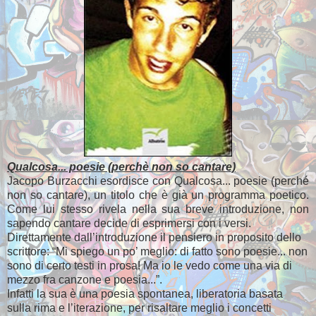
Qualcosa... poesie (perchè non so cantare)
Jacopo Burzacchi esordisce con Qualcosa... poesie (perché
non so cantare), un titolo che è già un programma poetico.
Come lui stesso rivela nella sua breve introduzione, non
sapendo cantare decide di esprimersi con i versi.
Direttamente dall’introduzione il pensiero in proposito dello
scrittore: “Mi spiego un po’ meglio: di fatto sono poesie... non
sono di certo testi in prosa! Ma io le vedo come una via di
mezzo fra canzone e poesia...”.
Infatti la sua è una poesia spontanea, liberatoria basata
sulla rima e l’iterazione, per risaltare meglio i concetti