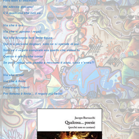
Però fuori si infamano
Ma adesso giocano!
C’è qualcosa che non va…
Via che è ora
Via che si aprono i regali
Via che bisogna fare bella figura
Qui si è persone migliori, solo se si spende di più
Solo se il regalo comprato era quello che volevi tu
Questo è quello che conta
Se poi ti rompi una gamba e nessuno ti aiuta, cosa c’entra?!
Via che si va!
Via che è finita
Finalmente liberi!
Per fortuna è finita… il regalo più bello!