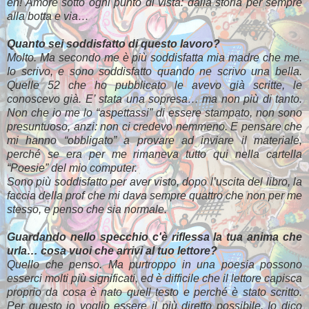
eh! Amore sotto ogni punto di vista: dalla storia per sempre
alla botta e via…
Quanto sei soddisfatto di questo lavoro?
Molto. Ma secondo me è più soddisfatta mia madre che me.
Io scrivo, e sono soddisfatto quando ne scrivo una bella.
Quelle 52 che ho pubblicato le avevo già scritte, le
conoscevo già. E’ stata una sopresa… ma non più di tanto.
Non che io me lo “aspettassi” di essere stampato, non sono
presuntuoso, anzi: non ci credevo nemmeno. E pensare che
mi hanno “obbligato” a provare ad inviare il materiale,
perché se era per me rimaneva tutto qui nella cartella
“Poesie” del mio computer.
Sono più soddisfatto per aver visto, dopo l’uscita del libro, la
faccia della prof che mi dava sempre quattro che non per me
stesso, e penso che sia normale.
Guardando nello specchio c'è riflessa la tua anima che
urla… cosa vuoi che arrivi al tuo lettore?
Quello che penso. Ma purtroppo in una poesia possono
esserci molti più significati, ed è difficile che il lettore capisca
proprio da cosa è nato quell testo e perché è stato scritto.
Per questo io voglio essere il più diretto possibile. Io dico