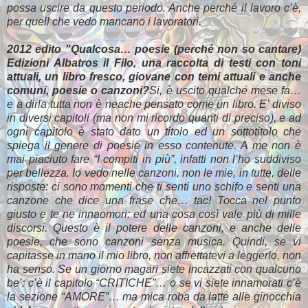
possa uscire da questo periodo. Anche perché il lavoro c’è,
per quell che vedo mancano i lavoratori.
2012 edito "Qualcosa… poesie (perché non so cantare)
Edizioni Albatros il Filo, una raccolta di testi con toni
attuali, un libro fresco, giovane con temi attuali e anche
comuni, poesie o canzoni?
Si, è uscito qualche mese fa…
e a dirla tutta non è neache pensato come un libro. E’ diviso
in diversi capitoli (ma non mi ricordo quanti di preciso), e ad
ogni capitolo è stato dato un titolo ed un sottotitolo che
spiega il genere di poesie in esso contenute. A me non è
mai piaciuto fare “I compiti in più”, infatti non l’ho suddiviso
per bellezza. Io vedo nelle canzoni, non le mie, in tutte, delle
risposte: ci sono momenti che ti senti uno schifo e senti una
canzone che dice una frase che… tac! Tocca nel punto
giusto e te ne innaomori: ed una cosa così vale più di mille
discorsi. Questo è il potere delle canzoni, e anche delle
poesie, che sono canzoni senza musica. Quindi, se vi
capitasse in mano il mio libro, non affrettatevi a leggerlo, non
ha senso. Se un giorno magari siete incazzati con qualcuno
be’: c’è il capitolo “CRITICHE”… o se vi siete innamorati c’è
la sezione “AMORE”… ma mica roba da latte alle ginocchia