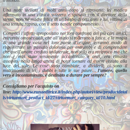
il mondo.
Una notte stellata di molti anni dopo si ritrovano, lei medico
affermato in una clinica svizzera e sposata con il direttore della
stessa, nonché madre felice di un bimbo di otto anni e lui, vittima di
una tentata rapina, con il setto nasale compromesso.
Complici l’affetto spropositato nei loro confronti dei più cari amici,
entrambi omosessuali, che all’inizio si tollerano a fatica, e la magia
di una grande casa nel loro paese d’origine, avranno modo di
rispolverare un passato doloroso per entrambi e di comprendere
che quell’amore creduto unilaterale, non solo era reciproco ma che
non è mai stato veramente accantonato e anzi, era rimasto
assopito, nella lunga attesa di poter tornare ed essere vissuto alla
luce del sole.
Le cose sono cambiate, a dividerli, ci sono il
matrimonio di lei, i dubbi e tutte le sue paure…
l’amore, quello
vero e incontaminato, è destinato a durare per sempre?
Consigliamo per l'acquisto on
line:
http://www.runaeditrice.it/index.php/autori/view/productdetai
ls/virtuemart_product_id/27/virtuemart_category_id/10.html