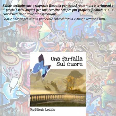
Saluto cordialmente e ringrazio Rossana per essersi raccontata a scritturati e
ti faccio i miei auguri per una crescita sempre più proficua finalizzata alla
concretizzazione delle tue aspirazioni.
Grazie ancora per questa piacevole chiacchierata e buona lettura a tutti!