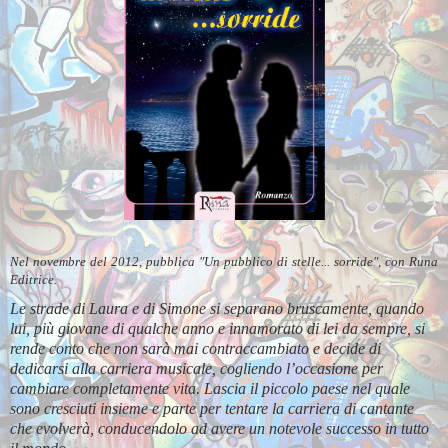
Nel novembre del 2012, pubblica "Un pubblico di stelle... sorride", con Runa
Editrice.
Le strade di Laura e di Simone si separano bruscamente, quando
lui, più giovane di qualche anno e innamorato di lei da sempre, si
rende conto che non sarà mai contraccambiato e decide di
dedicarsi alla carriera musicale, cogliendo l’occasione per
cambiare completamente vita. Lascia il piccolo paese nel quale
sono cresciuti insieme e parte per tentare la carriera di cantante
che evolverà, conducendolo ad avere un notevole successo in tutto