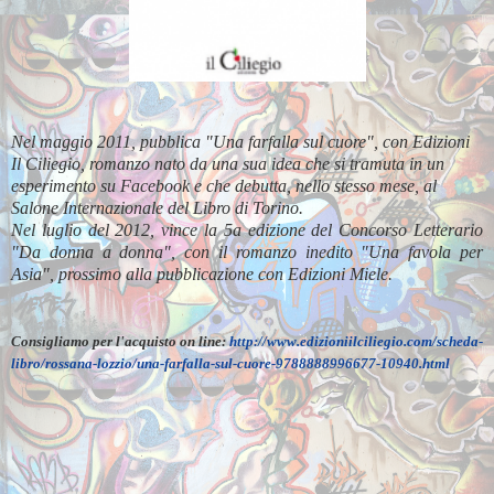
Nel maggio 2011, pubblica "Una farfalla sul cuore", con Edizioni
Il Ciliegio,
romanzo nato da una sua idea che si tramuta in un
esperimento su Facebook e che debutta, nello stesso mese, al
Salone Internazionale del Libro di Torino.
Nel luglio del 2012, vince la 5a edizione del Concorso Letterario
"Da donna a donna", con il romanzo inedito "Una favola per
Asia", prossimo alla pubblicazione con Edizioni Miele.
Consigliamo per l'acquisto on line:
http://www.edizioniilciliegio.com/scheda-
libro/rossana-lozzio/una-farfalla-sul-cuore-9788888996677-10940.html