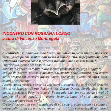
INCONTRO CON ROSSANA LOZZIO
a cura di Vincenzo Monfregola
A scritturati ospitiamo Rossana Lozzio, un'autrice in piena ribalta, una corsa
verso un tempo che sembra non riesca a starle dietro, impegnatissima nella
letteratura moderna come si presenta Rossana Lozzio ai suoi lettori?
Innanzitutto, grazie per l’ospitalità!
Sono nata e vivo a Verbania, sulla sponda piemontese del lago Maggiore.
Svolgo un’attività piuttosto distante dal mondo della scrittura, nell’ambito
delle promozioni commerciali ma capita che anche questo, mi offra ottimi
spunti d’ispirazione!
Ascolto molta musica, partecipo volentieri ai concerti dei miei artisti preferiti,
che sono Mango, Alberto Fortis, Sting, Duran Duran, Simply Red. Ho un
amico a 4 zampe, Foxy, volpino di Pomerania che vive con me da ormai 15
anni e che mi regala un amore incondizionato che mi auguro di
contraccambiare come merita!
Credo di essere una sentimentale ma di non essere, come spesso mi capita di
essere definita da chi mi legge, romantica… il fatto che scriva di sentimenti,