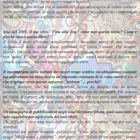
infatti, non significa che mi rappresentino in toto!
Sono, infine, una donna che si considera complicata e cerco di essere onesta e
leale, nonché precisa, in tutto quello che faccio. Per rispetto nei confronti di
chi mi concede tempo e affetto, nella vita.
I
nizi nel 2005, il tuo edito "Fino alla fine" come mai questo titolo? Come e
perché nasce questo libro?
Il titolo è nato piuttosto semplicemente… la storia narra di due coppie,
accomunate dallo stesso senso profondo del vivere l’amore. Per sempre.
Quindi, fino alla fine, indipendentemente da tutto, da tutti e dagli accadimenti
non voluti. E’ nato per amore, uno di quegli amori destinati a durare nel
tempo, appunto… ma non vorrei aggiungere altro.
Il tuo impegno nella cultura dei nostri tempi sembra sia abbastanza costante
ma soprattutto incisivo, lascia un'impronta rinomata di te come autrice; cos'è
che ti spinge verso questo universo, "scrivere"… perché?
Grazie, davvero, che bel complimento! Scrivo da sempre, con la stessa
passione. Una passione nata insieme a me, ereditata da mio padre. Per quanto
mi capiti di pensare che succederà, sono certa che non potrò mai smettere di
farlo. Perché per me, anche se potrà suonare scontato, scrivere è sentirmi viva!
Un susseguirsi di pubblicazioni negli anni dicevamo prima, puoi associare un
solo aggettivo per ogni titolo dei tuoi libri?
Uh, difficile… non amo auto definire me o le mie “creature” ma per voi, ci
proverò!
Partiamo dal primo romanzo pubblicato, “Fino alla fine”: appassionante;
segue “Hollywood e dintorni”: intrigante; poi “Le ali di un angelo”: soave;