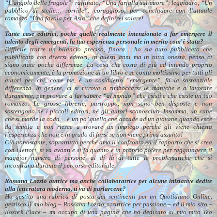
“L’angolo delle fragole”: raffinato; “Una farfalla sul cuore”: leggiadro; “Un
pubblico di stelle… sorride”: coraggioso; per concludere con l’attuale
romanzo “Una favola per Asia” che definirei solare!
Tante case editrici, poche quelle realmente intenzionate a far emergere il
talento degli emergenti, la tua esperienza personale in merito com'è stata?
Difficile trarre un bilancio preciso, finora… ho sia auto pubblicato che
pubblicato con diversi editori, in questi anni ma in tutta onestà, penso ci
siano state poche differenze. La cosa che costa di più ed intendo proprio
economicamente, è la promozione di un libro e se conta moltissimo per tutti gli
autori per chi, come me, è un cosiddetto “emergente”, fa la sostanziale
differenza. In genere, ci si ritrova a rimboccarsi le maniche e a lavorare
duramente, per provare a far sapere “al mondo” che esisti e che esiste un tuo
romanzo. Le grosse librerie, purtroppo, non sono ben disposte e non
sostengono né i piccoli editori, né gli autori sconosciuti. Insomma, un cane
che si morde la coda… è un po’ quello che accade ad un giovane quando esce
da scuola e non riesce a trovare un impiego perché gli viene chiesta
l’esperienza che non è in grado di farsi se non viene prima assunto!
Ciò nonostante, soprattutto perché amo il confronto ed il rapporto che si crea
con i lettori, si va avanti e si fa quanto è in proprio potere per raggiungere il
maggior numero di persone, al di là di tutte le problematiche che si
incontrano durante il percorso editoriale.
Rossana Lozzio autrice ma anche collaboratrice per alcune iniziative dedite
alla letteratura moderna, ti va di parlarcene?
Ho gestito una rubrica di posta dei sentimenti per un Quotidiano Online,
gestisco il mio blog – Rossana Lozzio, scrittrice per passione – ed il mio sito –
Roxie’s Place – mi occupo di una pagina che ho dedicato al mio mito Teo