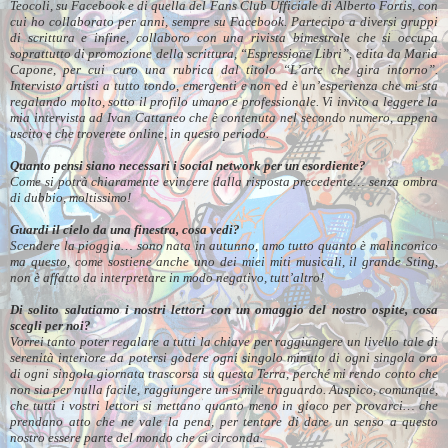
Teocoli, su Facebook e di quella del Fans Club Ufficiale di Alberto Fortis, con
cui ho collaborato per anni, sempre su Facebook. Partecipo a diversi gruppi
di scrittura e infine, collaboro con una rivista bimestrale che si occupa
soprattutto di promozione della scrittura, “Espressione Libri”, edita da Maria
Capone, per cui curo una rubrica dal titolo “L’arte che gira intorno”.
Intervisto artisti a tutto tondo, emergenti e non ed è un’esperienza che mi sta
regalando molto, sotto il profilo umano e professionale. Vi invito a leggere la
mia intervista ad Ivan Cattaneo che è contenuta nel secondo numero, appena
uscito e che troverete online, in questo periodo.
Quanto pensi siano necessari i social network per un esordiente?
Come si potrà chiaramente evincere dalla risposta precedente… senza ombra
di dubbio, moltissimo!
Guardi il cielo da una finestra, cosa vedi?
Scendere la pioggia… sono nata in autunno, amo tutto quanto è malinconico
ma questo, come sostiene anche uno dei miei miti musicali, il grande Sting,
non è affatto da interpretare in modo negativo, tutt’altro!
Di solito salutiamo i nostri lettori con un omaggio del nostro ospite, cosa
scegli per noi?
Vorrei tanto poter regalare a tutti la chiave per raggiungere un livello tale di
serenità interiore da potersi godere ogni singolo minuto di ogni singola ora
di ogni singola giornata trascorsa su questa Terra, perché mi rendo conto che
non sia per nulla facile, raggiungere un simile traguardo. Auspico, comunque,
che tutti i vostri lettori si mettano quanto meno in gioco per provarci… che
prendano atto che ne vale la pena, per tentare di dare un senso a questo
nostro essere parte del mondo che ci circonda.