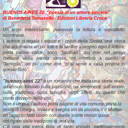
BUENOS AIRES 22 "poesía di un amore sincero"
di Benedetta Tomasello - Edizioni Librería Croce
Un testo interessante, piacevole la lettura e soprattutto
scorrevole.
L'autrice ci regala i sapori e i colori della Sicilia, una storia
che accomuna un po' tutti e fa sentire a proprio agio il lettore;
porta parole calde, sono "familiari", ma non nel senso
comune della parola stessa, mi riferisco a quello di
"famiglia", un po' come dire "ci si sente a casa propria in
questo libro".
"buenos aires 22"
è un romanzo che tratta una storia reale,
un vissuto fondato sulla passione, sui sentimenti, sull'amore,
sulle tradizioni, sulla famiglia, sugli affetti, su quello che
conta davvero nella vita.
Non è utopia, l'autrice porta pagine di vita comune, porta la
storia di Giorgia, vivace e sveglia sin da piccola, c'è Matteo
un ragazzo fatto uomo con quelle scelte morali quasi
obbligate dalle tradizioni di una vita.
C'è una vita intera fatta di tanto vissuto, particolarmente