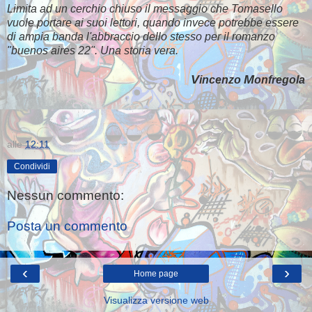
Limita ad un cerchio chiuso il messaggio che
Tomasello
vuole
portare ai suoi lettori, quando invece potrebbe essere
di ampia banda l'abbraccio dello stesso per il romanzo
"buenos aires 22". Una storia vera.
V
M
incenzo
onfregola
alle
12:11
Condividi
Nessun commento:
Posta un commento
‹
›
Home page
Visualizza versione web