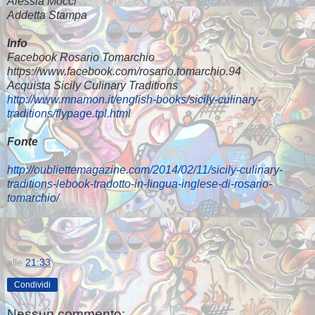
Alessia Mocci
Addetta Stampa
Info
Facebook Rosario Tomarchio
https://www.facebook.com/rosario.tomarchio.94
Acquista
Sicily Culinary Traditions
http://www.mnamon.it/english-books/sicily-culinary-
traditions/flypage.tpl.html
Fonte
http://oubliettemagazine.com/2014/02/11/sicily-culinary-
traditions-lebook-tradotto-in-lingua-inglese-di-rosario-
tomarchio/
alle
21:33
Condividi
Nessun commento: