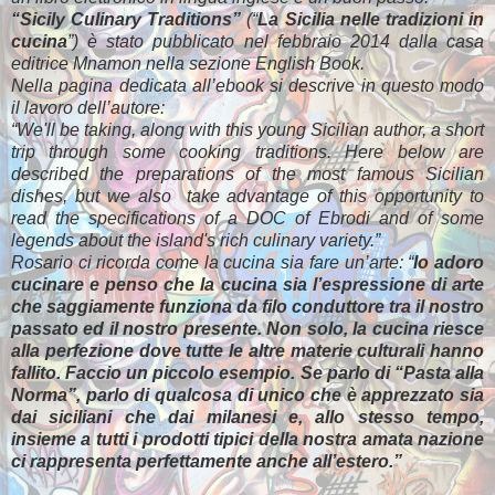
“Sicily Culinary Traditions”
(“
La Sicilia nelle tradizioni in
cucina
”) è stato pubblicato nel febbraio 2014 dalla casa
editrice Mnamon nella sezione English Book.
Nella pagina dedicata all’ebook si descrive in questo modo
il lavoro dell’autore:
“We'll be taking, along with this young Sicilian author, a short
trip through some cooking traditions. Here below are
described the preparations of the most famous Sicilian
dishes, but we also take advantage of this opportunity to
read the specifications of a DOC of Ebrodi and of some
legends about the island's rich culinary variety.”
Rosario ci ricorda come la cucina sia fare un’arte: “
Io adoro
cucinare e penso che la cucina sia l’espressione di arte
che saggiamente funziona da filo conduttore tra il nostro
passato ed il nostro presente. Non solo, la cucina riesce
alla perfezione dove tutte le altre materie culturali hanno
fallito. Faccio un piccolo esempio. Se parlo di “Pasta alla
Norma”, parlo di qualcosa di unico che è apprezzato sia
dai siciliani che dai milanesi e, allo stesso tempo,
insieme a tutti i prodotti tipici della nostra amata nazione
ci rappresenta perfettamente anche all’estero.”