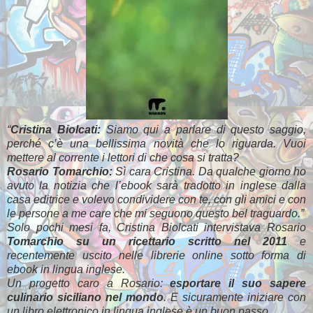
“
Cristina Biolcati:
Siamo qui a parlare di questo saggio,
perché c’è una bellissima novità che lo riguarda. Vuoi
mettere al corrente i lettori di che cosa si tratta?
Rosario Tomarchio:
Sì cara Cristina. Da qualche giorno ho
avuto la notizia che l’ebook sarà tradotto in inglese dalla
casa editrice e volevo condividere con te, con gli amici e con
le persone a me care che mi seguono questo bel traguardo.”
Solo pochi mesi fa, Cristina Biolcati intervistava Rosario
Tomarchio su un ricettario scritto nel 2011
e
recentemente uscito nelle librerie online sotto forma di
ebook in lingua inglese.
Un progetto caro a Rosario:
esportare il suo sapere
culinario siciliano nel mondo
. E sicuramente iniziare con
un libro elettronico in lingua inglese è un buon passo.