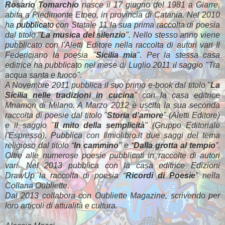
Rosario Tomarchio
nasce il 17 giugno del 1981 a Giarre,
abita a Piedimonte Etneo, in provincia di Catania. Nel 2010
ha
pubblicato
con Statale 11 la sua prima raccolta di poesia
dal titolo "
La musica del silenzio
". Nello stesso anno viene
pubblicato con l'Aletti Editore nella raccolta di autori vari Il
Federiciano la poesia "
Sicilia mia
". Per la stessa casa
editrice ha pubblicato nel mese di Luglio 2011 il saggio "Tra
acqua santa e fuoco".
A Novembre 2011 pubblica il suo primo e-book dal titolo "
La
Sicilia nelle tradizioni in cucina
" con la casa editrice
Mnamon di Milano. A Marzo 2012 è uscita la sua seconda
raccolta di poesie dal titolo "
Storia d'amore
" (Aletti Editore)
e il saggio "
Il mito della semplicità
" (Gruppo Editoriale
l'Espresso). Pubblica con
Ilmiolibro.it
due saggi del tema
religioso dal titolo “
In cammino
” e “
Dalla grotta al tempio
”.
Oltre alle numerose poesie pubblicati in raccolte di autori
vari. Nel 2013 pubblica con la casa editrice Edizioni
DrawUp la raccolta di poesia “
Ricordi di Poesie
” nella
Collana Oubliette.
Dal 2013 collabora con Oubliette Magazine, scrivendo per
loro articoli di attualità e cultura.