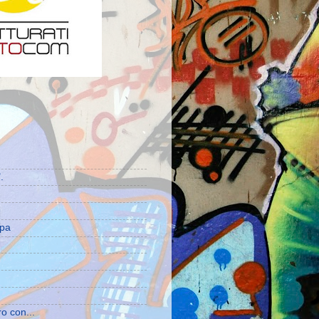
.
e
mpa
ro con...