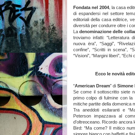
Fondata nel 2004
, la casa edit
di espandersi nel settore tema
editoriali della casa editrice,
diversità per condurre oltre i conf
La
denominazione delle colla
troviamo infatti: “Letteratura 
nuova èra”, “Saggi”, “Rivelazion
confine”, “Scritti in scena”, “S
“Visioni”, “Margini liberi”, “Ech
Ecco le novità edit
“
American Dream
” di
Simone 
Se come il sottoscritto siete na
primo colpo di fulmine con la 
mitiche partite della domenica m
Tra aneddoti esilaranti e “
Peterson impazzava al comm
d’oltreoceano. Ricordo ancora l
Bird: “Ma come? Il mitico nume
signore bianco con baffetti e fi