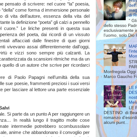
Pres
e pensato di scrivere: nel cuore “la” poesia,
dell
olo “della” come forma d immersione personale
mag
di 
o di vita dell’autore, essenza della vita del
“ Gl
te la definizione “poeta” gli calzi a pennello
dello stesso Pad
l cuore.” Le liriche presenti in questa sua
esclusivamente in
perienza del poeta, dai ricordi di un vissuto
l’uomo, solo Dio l
tali affacciati dalle finestre di quei giorni
MAR
enti vivevano assai differentemente dall’oggi,
l'in
virtù e vizzi sono sempre più calzanti. La
Mon
 caratterizzata da scansioni ritmiche ma da un
STR
 quello di un autore che scrive per ricordarci
PAR
Monfregola Oggi 
Marco Gaucho Fili
tere di Paolo Papagni nell’umiltà della sua
e sue poesie, frammenti preziosi i suoi versi
LE 
e per lasciare al lettore una parte essenziale
DEST
nost
Mel
Salvi
LE 
DESTINO di Beatr
le. Si parte da un punto A per raggiungere un
romanzo d'esordio
nza… In realtà lungo il tragitto molte cose
alcuni punt...
mate intermedie potrebbero scombussolare
 sale, anime che abbandonano il convoglio per