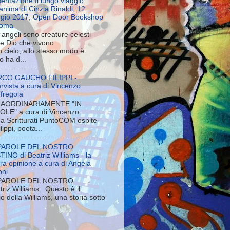
entazione Il lungo viaggio
’anima di Cinzia Rinaldi, 12
gio 2017, Open Door Bookshop
Roma
i angeli sono creature celesti
re Dio che vivono
 cielo, allo stesso modo è
o ha d...
CO GAUCHO FILIPPI -
tervista a cura di Vincenzo
fregola
AORDINARIAMENTE "IN
OLE" a cura di Vincenzo
a Scritturati PuntoCOM ospite
ppi, poeta...
PAROLE DEL NOSTRO
INO di Beatriz Williams - la
ra opinione a cura di Angela
oni
PAROLE DEL NOSTRO
iz Williams Questo è il
 della Williams, una storia sotto