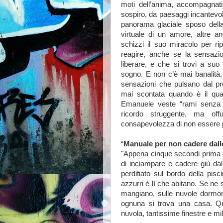
moti dell’anima, accompagnat
sospiro, da paesaggi incantevoli
panorama glaciale sposo della 
virtuale di un amore, altre a
schizzi il suo miracolo per rip
reagire, anche se la sensazio
liberare, e che si trovi a suo
sogno. E non c’è mai banalità, 
sensazioni che pulsano dal pro
mai scontata quando è il qua
Emanuele veste “rami senza al
ricordo struggente, ma offu
consapevolezza di non essere p
“
Manuale per non cadere dall
"Appena cinque secondi prima d
di inciampare e cadere giù dal
perdifiato sul bordo della pisc
azzurri è lì che abitano. Se ne s
mangiano, sulle nuvole dormo
ognuna si trova una casa. Que
nuvola, tantissime finestre e mille 