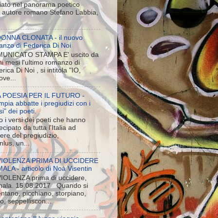
iato nel panorama poetico
ne autore romano Stefano Labbia,
DONNA CLONATA - il nuovo
anzo di Federica Di Noi
UNICATO STAMPA E' uscito da
i mesi l'ultimo romanzo di
rica Di Noi , si intitola "IO,
ove...
 POESIA PER IL FUTURO -
pia abbatte i pregiudizi con i
si" dei poeti.
 i versi dei poeti che hanno
ecipato da tutta l'Italia ad
iere del pregiudizio,
lus, un...
VIOLENZA PRIMA DI UCCIDERE
LA - articolo di Noà Visentin
VIOLENZA prima di uccidere,
ala. 15.08.2017 Quando si
entano, picchiano, storpiano,
o, seppelliscon...