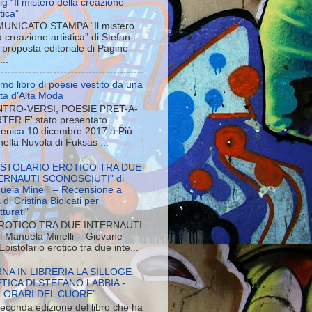
g “Il mistero della creazione
stica”
UNICATO STAMPA “Il mistero
a creazione artistica” di Stefan
proposta editoriale di Pagine
...
rimo libro di poesie vestito da una
ista d’Alta Moda
TRO-VERSI, POESIE PRET-A-
TER E' stato presentato
enica 10 dicembre 2017 a Più
 nella Nuvola di Fuksas ...
ISTOLARIO EROTICO TRA DUE
ERNAUTI SCONOSCIUTI” di
uela Minelli – Recensione a
 di Cristina Biolcati per
tturati"
ROTICO TRA DUE INTERNAUTI
Manuela Minelli - Giovane
pistolario erotico tra due inte...
NA IN LIBRERIA LA SILLOGE
TICA DI STEFANO LABBIA -
I ORARI DEL CUORE”.
econda edizione del libro che ha