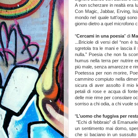
A non scherzare in realtà era lu
Con Magic, Jabbar, Erving, Isiah
mondo nel quale tutt’oggi sono
giorno dietro a quel microfono c
“
Cercami in una poesia
” di
Ma
...Briciole di versi del “non è 
sgretola tra le mani e lascia il 
nulla.” Poesia che non fa scon
humus nella terra per nutrire erb
più male, senza amarezze e rim
Poetessa per non morire, Poet
cammino compiuto nella dimensio
sicura di aver assolto il mio
petali di rose e acqua di font
delle mie rime per consolare oc
sorriso a chi odia, a chi vuole
“
L’uomo che fuggiva per rest
“Echi di febbraio” di Emanuele 
un sentimento mai domo, spesso
che si baciano in un sussulto