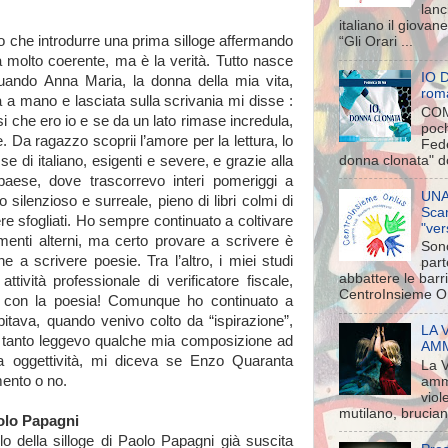
lanc
italiano il giova
che introdurre una prima silloge affermando
“Gli Orari ...
 molto coerente, ma è la verità. Tutto nasce
IO 
quando Anna Maria, la donna della mia vita,
rom
 a mano e lasciata sulla scrivania mi disse :
COM
osi che ero io e se da un lato rimase incredula,
poch
e. Da ragazzo scoprii l’amore per la lettura, lo
Fede
se di italiano, esigenti e severe, e grazie alla
donna clonata" d
paese, dove trascorrevo interi pomeriggi a
UNA
o silenzioso e surreale, pieno di libri colmi di
Scam
e sfogliati. Ho sempre continuato a coltivare
"ver
nti alterni, ma certo provare a scrivere è
Sono
e a scrivere poesie. Tra l’altro, i miei studi
part
abbattere le barr
tività professionale di verificatore fiscale,
CentroInsieme On
 con la poesia! Comunque ho continuato a
itava, quando venivo colto da “ispirazione”,
LA 
i tanto leggevo qualche mia composizione ad
AMMA
 oggettività, mi diceva se Enzo Quaranta
La 
mento o no.
amm
viol
mutilano, brucian
olo Papagni
olo della silloge di Paolo Papagni già suscita