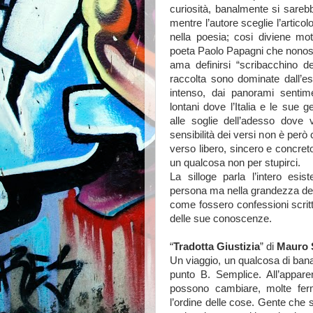
curiosità, banalmente si sarebb
mentre l’autore sceglie l’artic
nella poesia; cosi diviene mot
poeta Paolo Papagni che nonostan
ama definirsi “scribacchino de
raccolta sono dominate dall’es
intenso, dai panorami sentimen
lontani dove l’Italia e le sue g
alle soglie dell’adesso dove 
sensibilità dei versi non è però
verso libero, sincero e concreto
un qualcosa non per stupirci.
La silloge parla l’intero esis
persona ma nella grandezza dell
come fossero confessioni scritt
delle sue conoscenze.
“
Tradotta Giustizia
” di
Mauro 
Un viaggio, un qualcosa di bana
punto B. Semplice. All’appare
possono cambiare, molte fer
l’ordine delle cose. Gente che