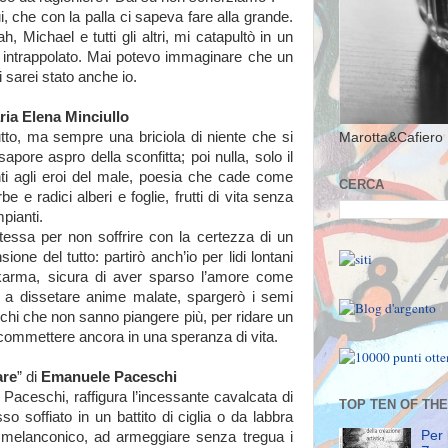
i, che con la palla ci sapeva fare alla grande.
, Michael e tutti gli altri, mi catapultò in un
 intrappolato. Mai potevo immaginare che un
i sarei stato anche io.
ria Elena Minciullo
tutto, ma sempre una briciola di niente che si
Marotta&Cafiero 
sapore aspro della sconfitta; poi nulla, solo il
ti agli eroi del male, poesia che cade come
CERCA
e e radici alberi e foglie, frutti di vita senza
pianti.
essa per non soffrire con la certezza di un
ne del tutto: partirò anch’io per lidi lontani
 karma, sicura di aver sparso l’amore come
e a dissetare anime malate, spargerò i semi
chi che non sanno piangere più, per ridare un
 scommettere ancora in una speranza di vita.
are
” di
Emanuele Paceschi
Paceschi, raffigura l’incessante cavalcata di
TOP TEN OF TH
 soffiato in un battito di ciglia o da labbra
Per 
 melanconico, ad armeggiare senza tregua i