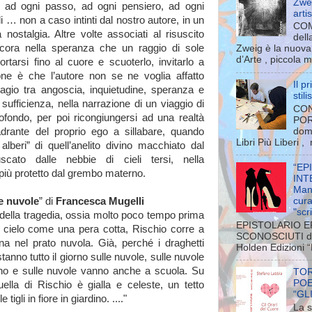
Zwei
i ad ogni passo, ad ogni pensiero, ad ogni
arti
 … non a caso intinti dal nostro autore, in un
COM
nostalgia. Altre volte associati al risuscito
dell
ncora nella speranza che un raggio di sole
Zweig è la nuova 
d’Arte , piccola m
ortarsi fino al cuore e scuoterlo, invitarlo a
ne è che l’autore non se ne voglia affatto
Il p
 agio tra angoscia, inquietudine, speranza e
stil
sufficienza, nella narrazione di un viaggio di
CON
fondo, per poi ricongiungersi ad una realtà
POR
drante del proprio ego a sillabare, quando
dom
Libri Più Liberi ,
beri” di quell’anelito divino macchiato dal
scato dalle nebbie di cieli tersi, nella
“EP
iù protetto dal grembo materno.
INT
Man
e nuvole
” di
Francesca Mugelli
cura
"scri
ella tragedia, ossia molto poco tempo prima
EPISTOLARIO E
 cielo come una pera cotta, Rischio corre a
SCONOSCIUTI di 
ina nel prato nuvola. Già, perché i draghetti
Holden Edizioni “E
tanno tutto il giorno sulle nuvole, sulle nuvole
no e sulle nuvole vanno anche a scuola. Su
TOR
POE
lla di Rischio è gialla e celeste, un tetto
“GL
tigli in fiore in giardino. ...."
La s