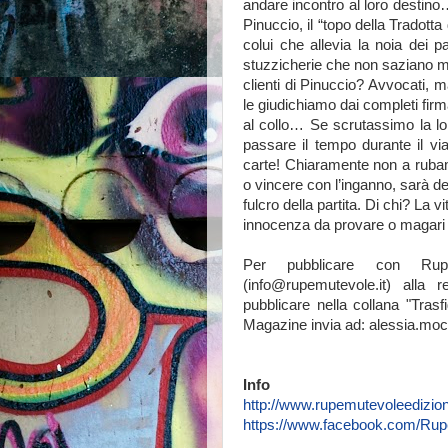
andare incontro al loro destino
Pinuccio, il “topo della Tradotta 
colui che allevia la noia dei 
stuzzicherie che non saziano ma
clienti di Pinuccio? Avvocati, m
le giudichiamo dai completi firma
al collo… Se scrutassimo la
passare il tempo durante il vi
carte! Chiaramente non a rubam
o vincere con l’inganno, sarà de
fulcro della partita. Di chi? La v
innocenza da provare o magari g
Per pubblicare con Rupe
(info@rupemutevole.it) alla 
pubblicare nella collana "Trasf
Magazine invia ad: alessia.moc
Info
http://www.rupemutevoleedizio
https://www.facebook.com/Ru