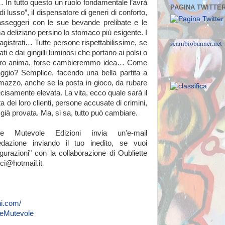
… In tutto questo un ruolo fondamentale l’avrà
PAGINA TWITTE
di lusso”, il dispensatore di generi di conforto,
passeggeri con le sue bevande prelibate e le
 deliziano persino lo stomaco più esigente. I
agistrati… Tutte persone rispettabilissime, se
scambiobanner.net-
ti e dai gingilli luminosi che portano ai polsi o
 loro anima, forse cambieremmo idea… Come
aggio? Semplice, facendo una bella partita a
azzo, anche se la posta in gioco, da rubare
cisamente elevata. La vita, ecco quale sarà il
ita dei loro clienti, persone accusate di crimini,
ià provata. Ma, si sa, tutto può cambiare.
 Mutevole Edizioni invia un'e-mail
redazione inviando il tuo inedito, se vuoi
igurazioni" con la collaborazione di Oubliette
ci@hotmail.it
ni.com/
peMutevole