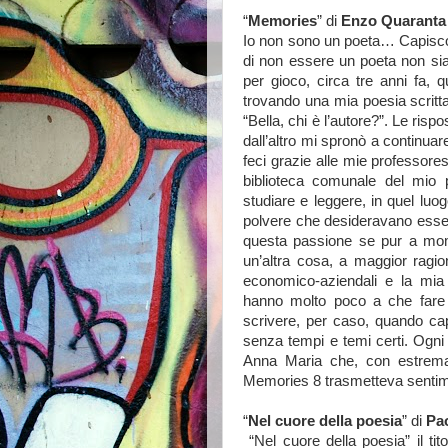
“
Memories
” di
Enzo Quaranta
Io non sono un poeta… Capisco 
di non essere un poeta non sia
per gioco, circa tre anni fa, 
trovando una mia poesia scritta
“Bella, chi è l’autore?”. Le risp
dall’altro mi spronò a continuar
feci grazie alle mie professores
biblioteca comunale del mio 
studiare e leggere, in quel luog
polvere che desideravano esser
questa passione se pur a mome
un’altra cosa, a maggior ragion
economico-aziendali e la mia at
hanno molto poco a che fare
scrivere, per caso, quando cap
senza tempi e temi certi. Ogn
Anna Maria che, con estrema
Memories 8 trasmetteva senti
“
Nel cuore della poesia
” di
Pa
“Nel cuore della poesia” il tit