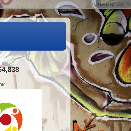
64,838
OK