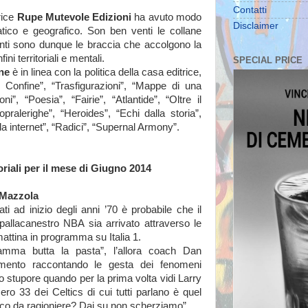
Contatti
rice
Rupe Mutevole Edizioni
ha avuto modo
Disclaimer
tico e geografico. Son ben venti le collane
 venti sono dunque le braccia che accolgono la
ini territoriali e mentali.
SPECIAL PRICE
ne
è in linea con la politica della casa editrice,
di Confine”, “Trasfigurazioni”, “Mappe di una
i”, “Poesia”, “Fairie”, “Atlantide”, “Oltre il
opralerighe”, “Heroides”, “Echi dalla storia”,
i da internet”, “Radici”, “Supernal Armony”.
oriali per il mese di Giugno 2014
Mazzola
ti ad inizio degli anni ’70 è probabile che il
pallacanestro NBA sia arrivato attraverso le
attina in programma su Italia 1.
Mamma butta la pasta”, l’allora coach Dan
ento raccontando le gesta dei fenomeni
o stupore quando per la prima volta vidi Larry
ro 33 dei Celtics di cui tutti parlano è quel
sico da ragioniere? Dai su non scherziamo”.