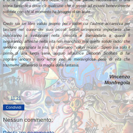
storia fantastica dove c'è qualcuno che è pronto ad essere benevolmente
solidale con chi al momento ha bisogno di un aiuto.
Credo sia un libro valido proprio per i valori cui l'autrice accarezza per
lasciare nel cuore dei suoi piccoli lettori un'impronta importante che
riusciranno a sviluppare nella crescita e tramandarla a quanti li
seguiranno, affinché nella vita non manchino mai quelle solide radici che
rendono aggraziata la vita, si chiamano "valori morali". Spero sia solo il
primo di una lunga serie, auguro all'autrice Deborah Scollato di far
sognare ancora i suoi lettori con le meravigliose perle di vita che
trasmette attraverso la maglia della fantasia.
Vincenzo
Monfregola
alle
11:21
Condividi
Nessun commento:
Posta un commento