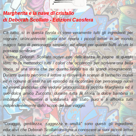
Margherita e la nave di cristallo
di Deborah Scollato - Edizioni Caosfera
C'è tutto, sì in questa favola ci sono veramente tutti gli ingredienti per
sognare, un'incantevole storia che riporta i piccoli lettori in un mondo
magico fatto di personaggi simpatici ed allegri per quanto buffi alcuni lo
possano sembrare.
L'autrice Deborah Scollato scrive con delicatezza le pagine di questo
libro, lo fa mettendoci tutti i colori che occorrono per scrivere una bella
storia, si una storia che per quanto favola sia dà grandi insegnamenti.
Durante questo percorso il lettore si ritroverà in scenari di fantastici mondi
ed in ognuno di essi ha un episodio da raccontare con personaggi nuovi
ed eventi particolari che vedono protagonista la piccola Margherita ed il
suo dolce amico Zuccotto; durante tutta la storia la dolce bambina si
imbatterà in missioni di solidarietà allo stato puro e li affronta tutti
indipendentemente dallo scopo del suo viaggio.
"Coraggio, gentilezza, saggezza e umiltà" sono questi gli ingredienti
educativi che Deborah Scollato insegna a conoscere ai suoi piccoli lettori
e lo fa mostrando ai loro occhi, con le sue parole, raccontando di una