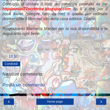
Consiglio di visitare il blog del romanzo costruito da me
http//mmari77scrittrice.blogspot.com
da lì il link per il
book trailer (sempre fatto da me) e quello per ordinare
direttamente il libro nel sito della casa editrice. Grazie.
Ringraziamo Marinella Mariani per la sua disponibilità e le
auguriamo ogni bene.
alle
19:53
Condividi
Nessun commento:
Posta un commento
‹
›
Home page