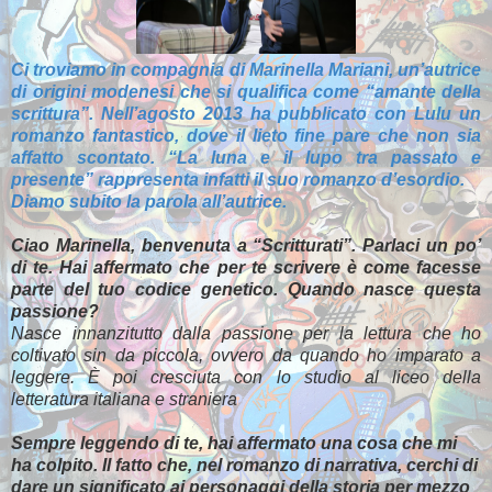
Ci troviamo in compagnia di Marinella Mariani, un’autrice
di origini modenesi che si qualifica come “amante della
scrittura”. Nell’agosto 2013 ha pubblicato con Lulu un
romanzo fantastico, dove il lieto fine pare che non sia
affatto scontato. “La luna e il lupo tra passato e
presente” rappresenta infatti il suo romanzo d’esordio.
Diamo subito la parola all’autrice.
Ciao Marinella, benvenuta a “Scritturati”. Parlaci un po’
di te. Hai affermato che per te scrivere è come facesse
parte del tuo codice genetico. Quando nasce questa
passione?
Nasce innanzitutto dalla passione per la lettura che ho
coltivato sin da piccola, ovvero da quando ho imparato a
leggere. È poi cresciuta con lo studio al liceo della
letteratura italiana e straniera
Sempre leggendo di te, hai affermato una cosa che mi
ha colpito. Il fatto che, nel romanzo di narrativa, cerchi di
dare un significato ai personaggi della storia per mezzo