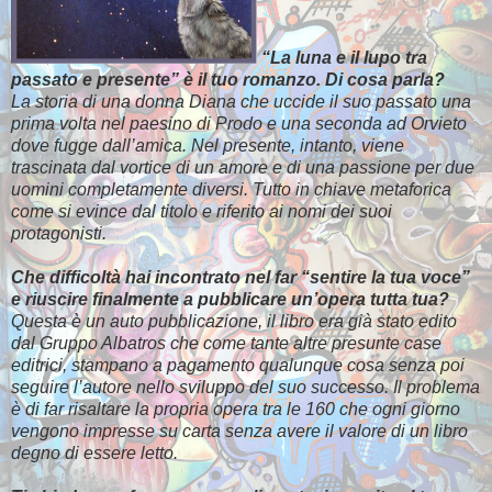
“La luna e il lupo tra
passato e presente” è il tuo romanzo. Di cosa parla?
La storia di una donna Diana che uccide il suo passato una
prima volta nel paesino di Prodo e una seconda ad Orvieto
dove fugge dall’amica. Nel presente, intanto, viene
trascinata dal vortice di un amore e di una passione per due
uomini completamente diversi. Tutto in chiave metaforica
come si evince dal titolo e riferito ai nomi dei suoi
protagonisti.
Che difficoltà hai incontrato nel far “sentire la tua voce”
e riuscire finalmente a pubblicare un’opera tutta tua?
Questa è un auto pubblicazione, il libro era già stato edito
dal Gruppo Albatros che come tante altre presunte case
editrici, stampano a pagamento qualunque cosa senza poi
seguire l’autore nello sviluppo del suo successo. Il problema
è di far risaltare la propria opera tra le 160 che ogni giorno
vengono impresse su carta senza avere il valore di un libro
degno di essere letto.