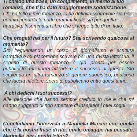
Ti chiedo una frase, un complimento, in merito al tuo
romanzo, che ti ha dato maggiormente soddisfazione.
Chi ha letto il mio romanzo, lo ha definito scorrevole sia per
quanto riguarda la parte grammaticale sia per quella
narrativa. Insomma un libro che si legge tutto di un fiato.
Che progetti hai per il futuro? Stai scrivendo qualcosa al
momento?
Sto frequentando un corso di giornalismo e scrittura
narrativa e mi piacerebbe scrivere per una rivista letteraria. Il
seguito di questo romanzo è già pronto per essere
pubblicato, ma vorrei attendere il successo di questo. Sto
scrivendo un altro romanzo di genere saggistico, qualcosa
che faccia riflettere, spero di pubblicarlo entro quest’anno.
A chi dedichi i tuoi successi?
Alle persone che hanno sempre creduto in me e che mi
hanno suggerito di non smettere di inseguire i miei sogni.
Concludiamo l’intervista a Marinella Mariani con quella
che è la nostra frase di rito: quale omaggio hai pensato,
Marinella, per i nostri lettori?